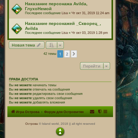
Наказание персонажа Avilda,
ГлухоНемой
Последнее сообщение
Lisa
«
Чт окт 31, 2019 11:24 am
Наказание персонажей _Скворец_,
Avilda
Последнее сообщение
Lisa
«
Чт окт 03, 2019 1:28 pm
Новая тема
1
2
След.
42 темы
Перейти
ПРАВА ДОСТУПА
Вы
не можете
начинать темы
Вы
не можете
отвечать на сообщения
Вы
не можете
редактировать свои сообщения
Вы
не можете
удалять свои сообщения
Вы
не можете
добавлять вложения
Игра Острова
Форум для Островитян
Острова
© Island world, 2018 || all right reserved