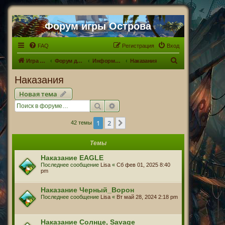
Форум игры Острова
FAQ
Регистрация
Вход
П
Игра Острова
Форум для Островитян
Информационный раздел
Наказания
о
Наказания
и
Новая тема
с
Поиск
Расширенный поиск
к
1
2
След.
42 темы
Темы
Наказание EAGLE
Последнее сообщение
Lisa
«
Сб фев 01, 2025 8:40
pm
Наказание Черный_Ворон
Последнее сообщение
Lisa
«
Вт май 28, 2024 2:18 pm
Наказание Солнце, Savage