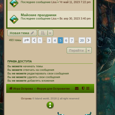
Последнее сообщение
Lisa
«
Чт май 11, 2023 7:22 pm
Майские праздники
Последнее сообщение
Lisa
«
Вс апр 30, 2023 3:40 pm
Новая тема
Страница
5
из
20
1
3
4
5
6
7
20
Пред.
След.
493 темы
…
…
Перейти
ПРАВА ДОСТУПА
Вы
можете
начинать темы
Вы
можете
отвечать на сообщения
Вы
не можете
редактировать свои сообщения
Вы
не можете
удалять свои сообщения
Вы
не можете
добавлять вложения
Игра Острова
Форум для Островитян
Острова
© Island world, 2018 || all right reserved