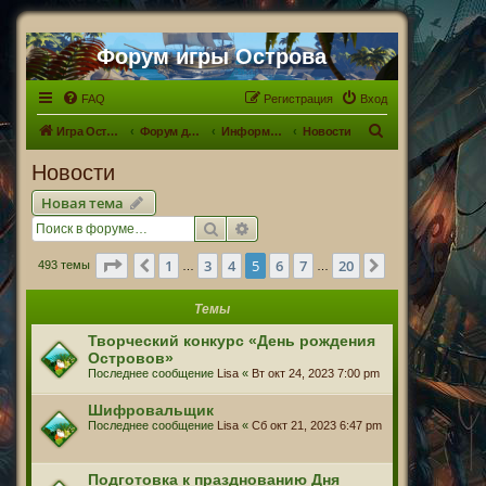
Форум игры Острова
FAQ
Регистрация
Вход
П
Игра Острова
Форум для Островитян
Информационный раздел
Новости
о
Новости
и
Новая тема
с
Поиск
Расширенный поиск
к
Страница
5
из
20
1
3
4
5
6
7
20
Пред.
След.
493 темы
…
…
Темы
Творческий конкурс «День рождения
Островов»
Последнее сообщение
Lisa
«
Вт окт 24, 2023 7:00 pm
Шифровальщик
Последнее сообщение
Lisa
«
Сб окт 21, 2023 6:47 pm
Подготовка к празднованию Дня