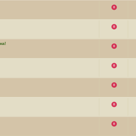
0
0
на!
0
0
0
0
0