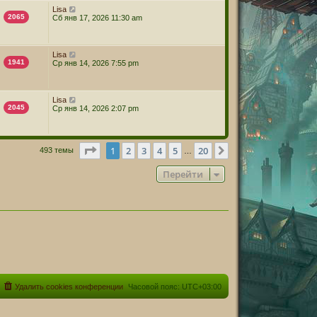
Lisa
2065
Сб янв 17, 2026 11:30 am
Lisa
1941
Ср янв 14, 2026 7:55 pm
Lisa
2045
Ср янв 14, 2026 2:07 pm
Страница
1
из
20
1
2
3
4
5
20
След.
493 темы
…
Перейти
Удалить cookies конференции
Часовой пояс:
UTC+03:00