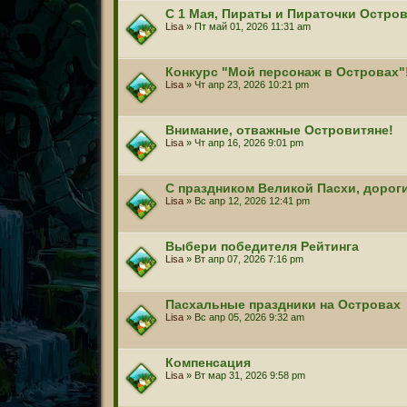
С 1 Мая, Пираты и Пираточки Остро
Lisa
» Пт май 01, 2026 11:31 am
Конкурс "Мой персонаж в Островах"
Lisa
» Чт апр 23, 2026 10:21 pm
Внимание, отважные Островитяне!
Lisa
» Чт апр 16, 2026 9:01 pm
С праздником Великой Пасхи, дорог
Lisa
» Вс апр 12, 2026 12:41 pm
Выбери победителя Рейтинга
Lisa
» Вт апр 07, 2026 7:16 pm
Пасхальные праздники на Островах
Lisa
» Вс апр 05, 2026 9:32 am
Компенсация
Lisa
» Вт мар 31, 2026 9:58 pm