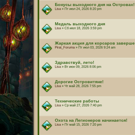
Бонусы выходного дня на Островах!
Lisa
» Пт июл 24, 2026 8:20 pm
Медаль выходного дня
Lisa
» Сб июл 18, 2026 3:59 pm
Жаркая акция для корсаров заверше
Pirat_Foruma
» Пт июл 03, 2026 9:24 am
Здравствуй, лето!
Lisa
» Вт июн 09, 2026 8:06 pm
Дорогие Островитяне!
Lisa
» Чт май 28, 2026 7:55 pm
Технические работы
Lisa
» Ср май 27, 2026 7:40 pm
Охота на Легионеров начинается!
Lisa
» Пт май 15, 2026 7:20 pm