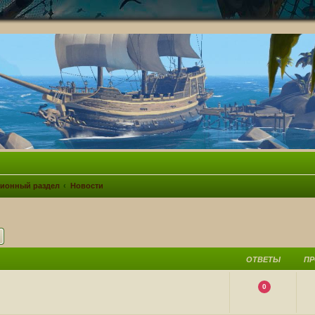
ионный раздел
Новости
ск
Расширенный поиск
ОТВЕТЫ
П
0