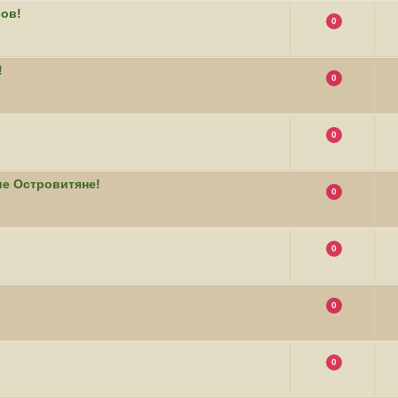
вов!
0
!
0
0
ие Островитяне!
0
0
0
0