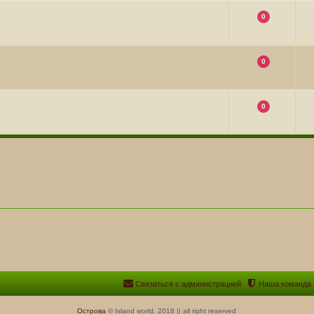
0
0
0
Связаться с администрацией
Наша команда
Острова
© Island world, 2018 || all right reserved