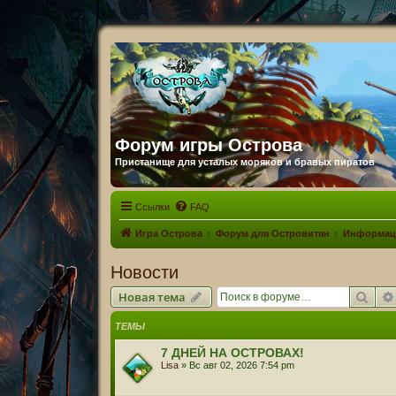
Форум игры Острова
Пристанище для усталых моряков и бравых пиратов
Ссылки
FAQ
Игра Острова
Форум для Островитян
Информац
Новости
Пои
Новая тема
ТЕМЫ
7 ДНЕЙ НА ОСТРОВАХ!
Lisa
» Вс авг 02, 2026 7:54 pm