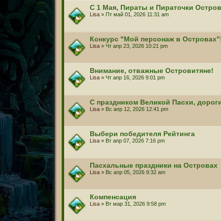
С 1 Мая, Пираты и Пираточки Остро
Lisa
» Пт май 01, 2026 11:31 am
Конкурс "Мой персонаж в Островах"
Lisa
» Чт апр 23, 2026 10:21 pm
Внимание, отважные Островитяне!
Lisa
» Чт апр 16, 2026 9:01 pm
С праздником Великой Пасхи, дорог
Lisa
» Вс апр 12, 2026 12:41 pm
Выбери победителя Рейтинга
Lisa
» Вт апр 07, 2026 7:16 pm
Пасхальные праздники на Островах
Lisa
» Вс апр 05, 2026 9:32 am
Компенсация
Lisa
» Вт мар 31, 2026 9:58 pm