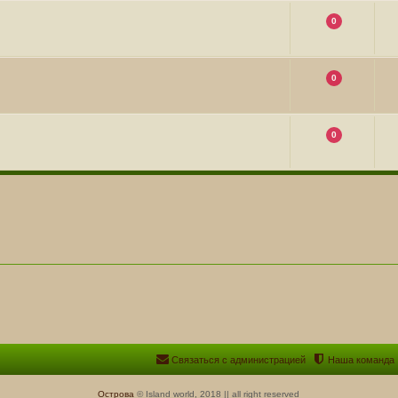
0
0
0
Связаться с администрацией
Наша команда
Острова
© Island world, 2018 || all right reserved