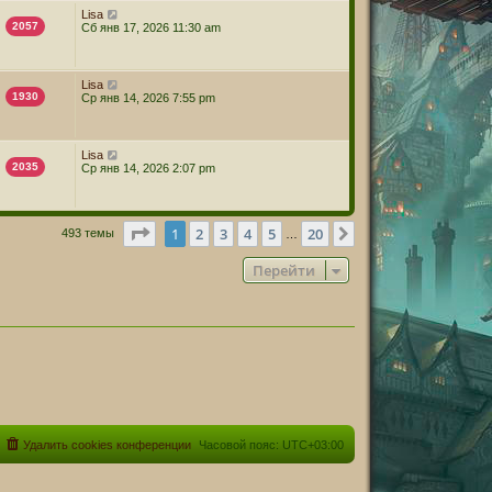
Lisa
2057
Сб янв 17, 2026 11:30 am
Lisa
1930
Ср янв 14, 2026 7:55 pm
Lisa
2035
Ср янв 14, 2026 2:07 pm
Страница
1
из
20
1
2
3
4
5
20
След.
493 темы
…
Перейти
Удалить cookies конференции
Часовой пояс:
UTC+03:00