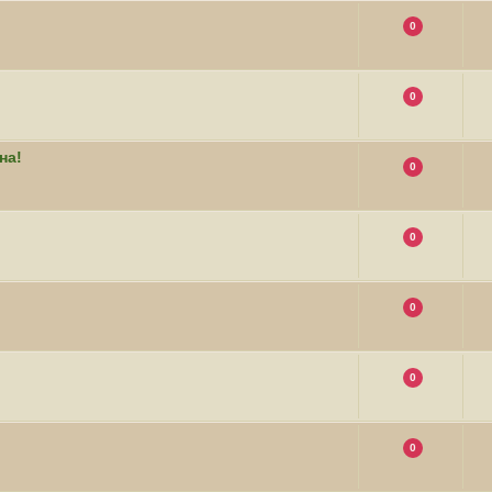
0
0
на!
0
0
0
0
0