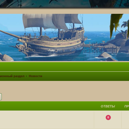
ионный раздел
Новости
ск
Расширенный поиск
ОТВЕТЫ
П
0