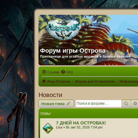
Форум игры Острова
Пристанище для усталых моряков и бравых пиратов
Ссылки
FAQ
Игра Острова
Форум для Островитян
Информац
Новости
Пои
Новая тема
ТЕМЫ
7 ДНЕЙ НА ОСТРОВАХ!
Lisa
» Вс авг 02, 2026 7:54 pm