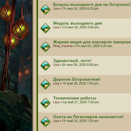
Бонусы выходного дня на Островах!
Lisa
» Пт июл 24, 2026 8:20 pm
Медаль выходного дня
Lisa
» Сб июл 18, 2026 3:59 pm
Жаркая акция для корсаров заверше
Pirat_Foruma
» Пт июл 03, 2026 9:24 am
Здравствуй, лето!
Lisa
» Вт июн 09, 2026 8:06 pm
Дорогие Островитяне!
Lisa
» Чт май 28, 2026 7:55 pm
Технические работы
Lisa
» Ср май 27, 2026 7:40 pm
Охота на Легионеров начинается!
Lisa
» Пт май 15, 2026 7:20 pm