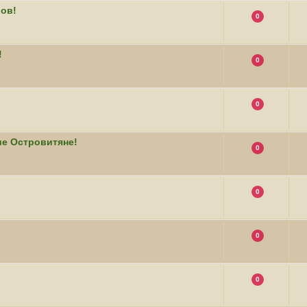
вов!
0
!
0
0
ие Островитяне!
0
0
0
0