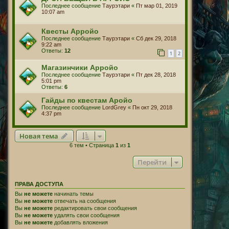
Последнее сообщение
Таурэтари
«
Пт мар 01, 2019
10:07 am
Квесты Арройо
Последнее сообщение
Таурэтари
«
Сб дек 29, 2018
9:22 am
Ответы:
12
1
2
Магазинчики Арройо
Последнее сообщение
Таурэтари
«
Пт дек 28, 2018
5:01 pm
Ответы:
6
Гайды по квестам Аройо
Последнее сообщение
LordGrey
«
Пн окт 29, 2018
4:37 pm
Новая тема
6 тем • Страница
1
из
1
Перейти
ПРАВА ДОСТУПА
Вы
не можете
начинать темы
Вы
не можете
отвечать на сообщения
Вы
не можете
редактировать свои сообщения
Вы
не можете
удалять свои сообщения
Вы
не можете
добавлять вложения