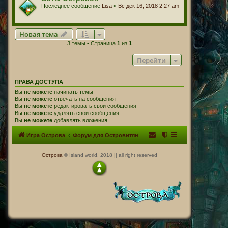
Последнее сообщение
Lisa
«
Вс дек 16, 2018 2:27 am
Новая тема
3 темы • Страница
1
из
1
Перейти
ПРАВА ДОСТУПА
Вы
не можете
начинать темы
Вы
не можете
отвечать на сообщения
Вы
не можете
редактировать свои сообщения
Вы
не можете
удалять свои сообщения
Вы
не можете
добавлять вложения
Игра Острова
Форум для Островитян
Острова
© Island world, 2018 || all right reserved