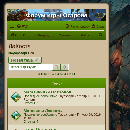
Форум игры Острова
FAQ
Регистрация
Вход
П
Игра Острова
Форум для Островитян
Знакомство с Островами. Что? Где? Когда?
ЛаКоста
о
ЛаКоста
и
Модератор:
Lisa
с
Новая тема
к
Поиск
Расширенный поиск
3 темы • Страница
1
из
1
Темы
Магазинчики Островов
Последнее сообщение
Таурэтари
«
Чт апр 11, 2019
7:14 pm
Ответы:
3
Магазины Лакосты
Последнее сообщение
Таурэтари
«
Пт мар 29, 2019
11:18 am
Ответы:
4
Боты Островов