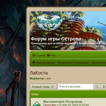
Форум игры Острова
Пристанище для усталых моряков и бравых пиратов
Ссылки
FAQ
Игра Острова
Форум для Островитян
Знакомств
ЛаКоста
Модератор:
Lisa
Пои
Новая тема
ТЕМЫ
Магазинчики Островов
Таурэтари
» Пт мар 29, 2019 11:20 am