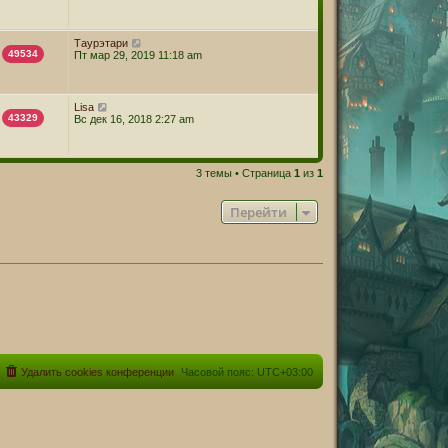
Таурэтари
49534
Пт мар 29, 2019 11:18 am
Lisa
43329
Вс дек 16, 2018 2:27 am
3 темы • Страница
1
из
1
Перейти
Удалить cookies конференции
Часовой пояс:
UTC+03:00