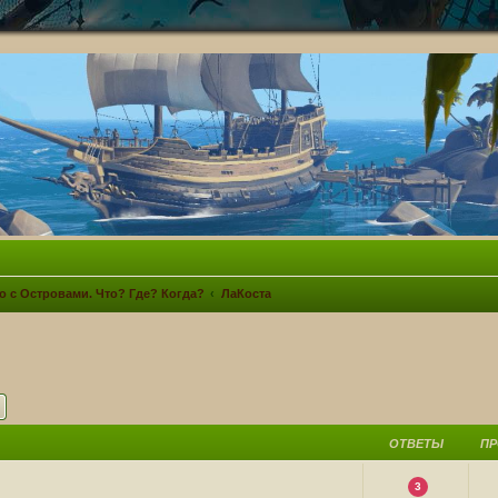
о с Островами. Что? Где? Когда?
ЛаКоста
ск
Расширенный поиск
ОТВЕТЫ
П
3