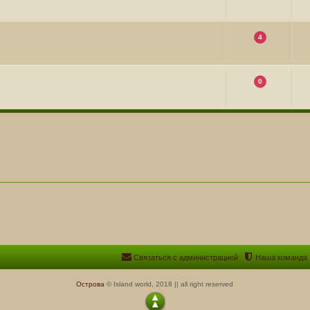
4
0
Связаться с администрацией
Наша команда
Острова
© Island world, 2018 || all right reserved