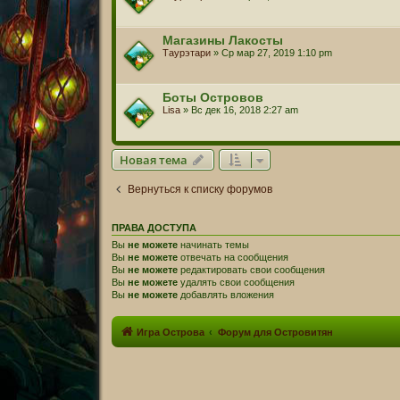
Магазины Лакосты
Таурэтари
» Ср мар 27, 2019 1:10 pm
Боты Островов
Lisa
» Вс дек 16, 2018 2:27 am
Новая тема
Вернуться к списку форумов
ПРАВА ДОСТУПА
Вы
не можете
начинать темы
Вы
не можете
отвечать на сообщения
Вы
не можете
редактировать свои сообщения
Вы
не можете
удалять свои сообщения
Вы
не можете
добавлять вложения
Игра Острова
Форум для Островитян