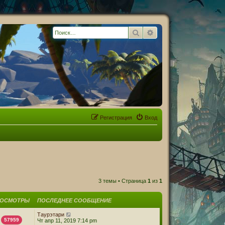
Поиск
Расширенный поиск
Регистрация
Вход
3 темы • Страница
1
из
1
РОСМОТРЫ
ПОСЛЕДНЕЕ СООБЩЕНИЕ
Таурэтари
57959
Чт апр 11, 2019 7:14 pm