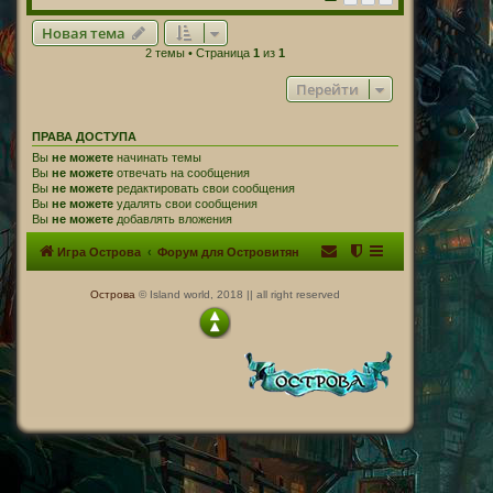
Новая тема
2 темы • Страница
1
из
1
Перейти
ПРАВА ДОСТУПА
Вы
не можете
начинать темы
Вы
не можете
отвечать на сообщения
Вы
не можете
редактировать свои сообщения
Вы
не можете
удалять свои сообщения
Вы
не можете
добавлять вложения
Игра Острова
Форум для Островитян
Острова
© Island world, 2018 || all right reserved