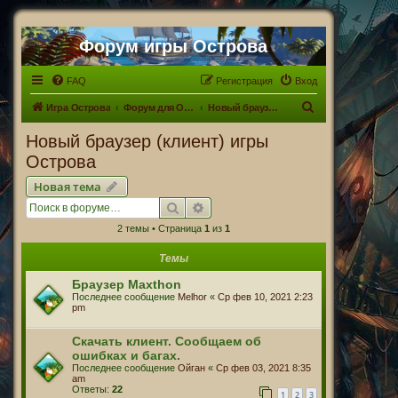
Форум игры Острова
FAQ
Регистрация
Вход
П
Игра Острова
Форум для Островитян
Новый браузер (клиент) игры Острова
о
Новый браузер (клиент) игры
и
Острова
с
Новая тема
к
Поиск
Расширенный поиск
2 темы • Страница
1
из
1
Темы
Браузер Maxthon
Последнее сообщение
Melhor
«
Ср фев 10, 2021 2:23
pm
Скачать клиент. Сообщаем об
ошибках и багах.
Последнее сообщение
Ойган
«
Ср фев 03, 2021 8:35
am
Ответы:
22
1
2
3