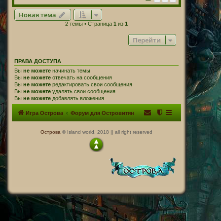
Новая тема
2 темы • Страница
1
из
1
Перейти
ПРАВА ДОСТУПА
Вы
не можете
начинать темы
Вы
не можете
отвечать на сообщения
Вы
не можете
редактировать свои сообщения
Вы
не можете
удалять свои сообщения
Вы
не можете
добавлять вложения
Игра Острова
Форум для Островитян
Острова
© Island world, 2018 || all right reserved