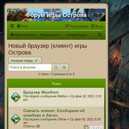
Форум игры Острова
FAQ
Регистрация
Вход
П
Игра Острова
Форум для Островитян
Новый браузер (клиент) игры Острова
о
Новый браузер (клиент) игры
и
Острова
с
Новая тема
к
Поиск
Расширенный поиск
2 темы • Страница
1
из
1
Темы
Браузер Maxthon
Последнее сообщение
Melhor
«
Ср фев 10, 2021 2:23
pm
Скачать клиент. Сообщаем об
ошибках и багах.
Последнее сообщение
Ойган
«
Ср фев 03, 2021 8:35
am
Ответы:
22
1
2
3