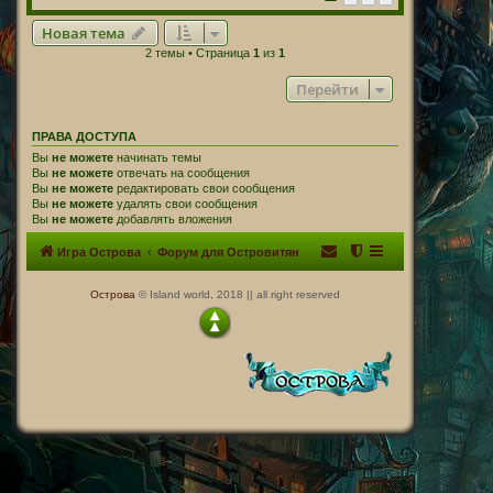
Новая тема
2 темы • Страница
1
из
1
Перейти
ПРАВА ДОСТУПА
Вы
не можете
начинать темы
Вы
не можете
отвечать на сообщения
Вы
не можете
редактировать свои сообщения
Вы
не можете
удалять свои сообщения
Вы
не можете
добавлять вложения
Игра Острова
Форум для Островитян
Острова
© Island world, 2018 || all right reserved