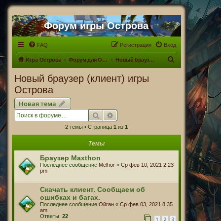
Форум игры Острова
FAQ
Регистрация
Вход
П
Игра Острова
Форум для Островитян
Новый браузер (клиент) игры Острова
о
Новый браузер (клиент) игры
и
Острова
с
Новая тема
к
Поиск
Расширенный поиск
2 темы • Страница
1
из
1
Темы
Браузер Maxthon
Последнее сообщение
Melhor
«
Ср фев 10, 2021 2:23
pm
Скачать клиент. Сообщаем об
ошибках и багах.
Последнее сообщение
Ойган
«
Ср фев 03, 2021 8:35
am
Ответы:
22
1
2
3