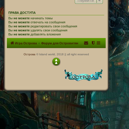
Перейти
ПРАВА ДОСТУПА
Вы
не можете
начинать темы
Вы
не можете
отвечать на сообщения
Вы
не можете
редактировать свои сообщения
Вы
не можете
удалять свои сообщения
Вы
не можете
добавлять вложения
Игра Острова
Форум для Островитян
Острова
© Island world, 2018 || all right reserved