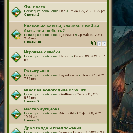
Язык чата
Последнее сообщение
Lisa
«
Пт июн 25, 2021 1:25 pm
Ответы:
2
Клановые союзы, клановые войны
быть или не быть?
Последнее сообщение
Цецилия1
«
Ср май 19, 2021
2:54 am
Ответы:
19
1
2
Игровые ошибки
Последнее сообщение
Elenora
«
Сб апр 03, 2021 2:17
pm
Розыгрыши
Последнее сообщение
ГлухоНемой
«
Чт апр 01, 2021
7:54 pm
квест на новогодние игрушки
Последнее сообщение
GrafRav
«
Сб фев 13, 2021
9:54 pm
Ответы:
2
мастер аукциона
Последнее сообщение
ФАНТОМ
«
Сб фев 06, 2021
10:46 am
Ответы:
3
Дроп голда и предложения
Последнее сообщение
Vermut
«
Пн янв 11, 2021 6:38