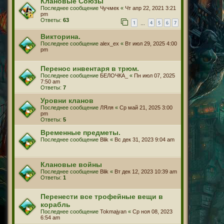
Клановые Союзы
Последнее сообщение
Чучмек
«
Чт апр 22, 2021 3:21
pm
Ответы:
63
1
4
5
6
7
…
Викторина.
Последнее сообщение
alex_ex
«
Вт июл 29, 2025 4:00
pm
Перенос инвентаря в трюм.
Последнее сообщение
БЕЛОЧКА_
«
Пн июл 07, 2025
7:50 am
Ответы:
7
Уровни кланов
Последнее сообщение
ЛЯля
«
Ср май 21, 2025 3:00
pm
Ответы:
5
Временные предметы.
Последнее сообщение
Blik
«
Вс дек 31, 2023 9:04 am
Клановые войны
Последнее сообщение
Blik
«
Вт дек 12, 2023 10:39 am
Ответы:
1
Перенести все трофейные вещи в
корабль
Последнее сообщение
Tokmajyan
«
Ср ноя 08, 2023
6:54 am