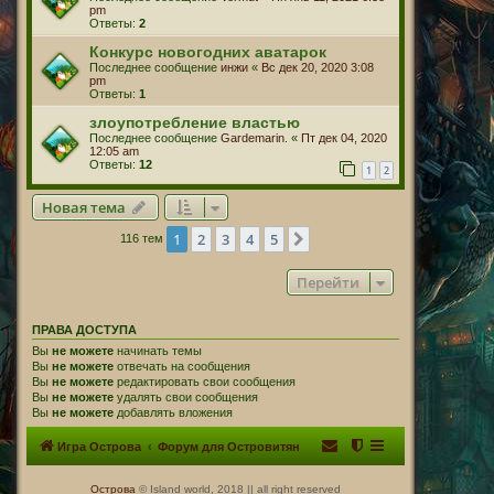
pm
Ответы:
2
Конкурс новогодних аватарок
Последнее сообщение
инжи
«
Вс дек 20, 2020 3:08
pm
Ответы:
1
злоупотребление властью
Последнее сообщение
Gardemarin.
«
Пт дек 04, 2020
12:05 am
Ответы:
12
1
2
Новая тема
1
2
3
4
5
След.
116 тем
Перейти
ПРАВА ДОСТУПА
Вы
не можете
начинать темы
Вы
не можете
отвечать на сообщения
Вы
не можете
редактировать свои сообщения
Вы
не можете
удалять свои сообщения
Вы
не можете
добавлять вложения
Игра Острова
Форум для Островитян
Острова
© Island world, 2018 || all right reserved