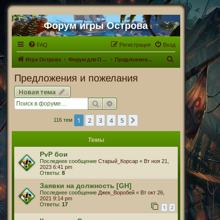
Форум игры Острова
FAQ
Регистрация
Вход
П
Игра Острова
Форум для Островитян
Предложения и пожелания
о
Предложения и пожелания
и
Новая тема
с
Поиск
Расширенный поиск
к
1
2
3
4
5
След.
116 тем
Темы
PvP бои
Последнее сообщение
Старый_Корсар
«
Вт ноя 21,
2023 6:41 pm
Ответы:
8
Заявки на должность [GH]
Последнее сообщение
Джек_Воробей
«
Вт окт 26,
2021 9:14 pm
Ответы:
17
1
2