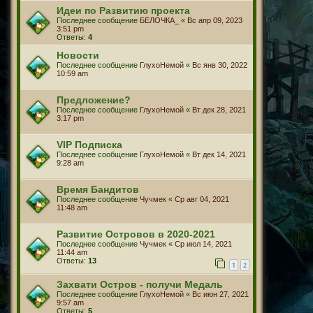
Идеи по Развитию проекта
Последнее сообщение
БЕЛОЧКА_
«
Вс апр 09, 2023
3:51 pm
Ответы:
4
Новости
Последнее сообщение
ГлухоНемой
«
Вс янв 30, 2022
10:59 am
Предложение?
Последнее сообщение
ГлухоНемой
«
Вт дек 28, 2021
3:17 pm
VIP Подписка
Последнее сообщение
ГлухоНемой
«
Вт дек 14, 2021
9:28 am
Время Бандитов
Последнее сообщение
Чучмек
«
Ср авг 04, 2021
11:48 am
Развитие Островов в 2020-2021
Последнее сообщение
Чучмек
«
Ср июл 14, 2021
11:44 am
Ответы:
13
1
2
Захвати Остров - получи Медаль
Последнее сообщение
ГлухоНемой
«
Вс июн 27, 2021
9:57 am
Ответы:
5