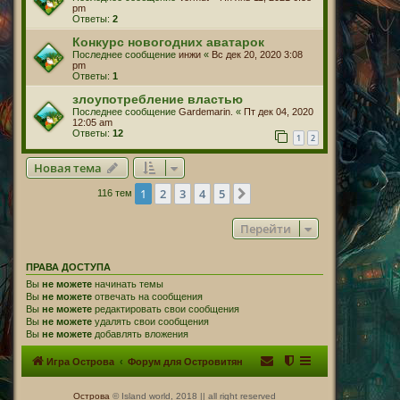
pm
Ответы:
2
Конкурс новогодних аватарок
Последнее сообщение
инжи
«
Вс дек 20, 2020 3:08
pm
Ответы:
1
злоупотребление властью
Последнее сообщение
Gardemarin.
«
Пт дек 04, 2020
12:05 am
Ответы:
12
1
2
Новая тема
1
2
3
4
5
След.
116 тем
Перейти
ПРАВА ДОСТУПА
Вы
не можете
начинать темы
Вы
не можете
отвечать на сообщения
Вы
не можете
редактировать свои сообщения
Вы
не можете
удалять свои сообщения
Вы
не можете
добавлять вложения
Игра Острова
Форум для Островитян
Острова
© Island world, 2018 || all right reserved