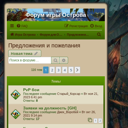
Форум игры Острова
FAQ
Регистрация
Вход
П
Игра Острова
Форум для Островитян
Предложения и пожелания
о
Предложения и пожелания
и
Новая тема
с
Поиск
Расширенный поиск
к
1
2
3
4
5
След.
116 тем
Темы
PvP бои
Последнее сообщение
Старый_Корсар
«
Вт ноя 21,
2023 6:41 pm
Ответы:
8
Заявки на должность [GH]
Последнее сообщение
Джек_Воробей
«
Вт окт 26,
2021 9:14 pm
Ответы:
17
1
2