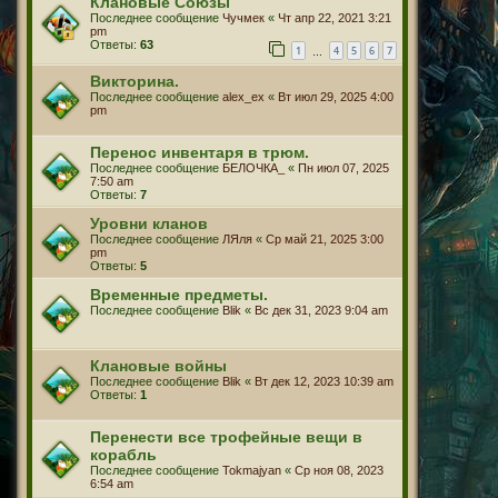
Клановые Союзы
Последнее сообщение
Чучмек
«
Чт апр 22, 2021 3:21
pm
Ответы:
63
1
4
5
6
7
…
Викторина.
Последнее сообщение
alex_ex
«
Вт июл 29, 2025 4:00
pm
Перенос инвентаря в трюм.
Последнее сообщение
БЕЛОЧКА_
«
Пн июл 07, 2025
7:50 am
Ответы:
7
Уровни кланов
Последнее сообщение
ЛЯля
«
Ср май 21, 2025 3:00
pm
Ответы:
5
Временные предметы.
Последнее сообщение
Blik
«
Вс дек 31, 2023 9:04 am
Клановые войны
Последнее сообщение
Blik
«
Вт дек 12, 2023 10:39 am
Ответы:
1
Перенести все трофейные вещи в
корабль
Последнее сообщение
Tokmajyan
«
Ср ноя 08, 2023
6:54 am