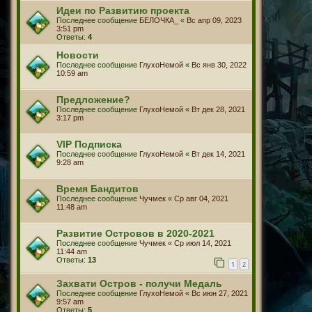
Идеи по Развитию проекта
Последнее сообщение
БЕЛОЧКА_
«
Вс апр 09, 2023
3:51 pm
Ответы:
4
Новости
Последнее сообщение
ГлухоНемой
«
Вс янв 30, 2022
10:59 am
Предложение?
Последнее сообщение
ГлухоНемой
«
Вт дек 28, 2021
3:17 pm
VIP Подписка
Последнее сообщение
ГлухоНемой
«
Вт дек 14, 2021
9:28 am
Время Бандитов
Последнее сообщение
Чучмек
«
Ср авг 04, 2021
11:48 am
Развитие Островов в 2020-2021
Последнее сообщение
Чучмек
«
Ср июл 14, 2021
11:44 am
Ответы:
13
1
2
Захвати Остров - получи Медаль
Последнее сообщение
ГлухоНемой
«
Вс июн 27, 2021
9:57 am
Ответы:
5