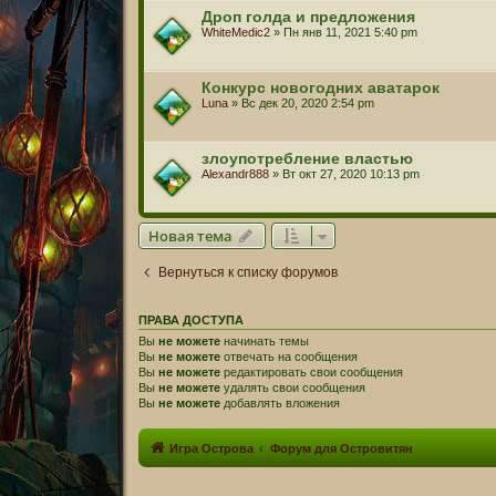
Дроп голда и предложения
WhiteMedic2
» Пн янв 11, 2021 5:40 pm
Конкурс новогодних аватарок
Luna
» Вс дек 20, 2020 2:54 pm
злоупотребление властью
Alexandr888
» Вт окт 27, 2020 10:13 pm
Новая тема
Вернуться к списку форумов
ПРАВА ДОСТУПА
Вы
не можете
начинать темы
Вы
не можете
отвечать на сообщения
Вы
не можете
редактировать свои сообщения
Вы
не можете
удалять свои сообщения
Вы
не можете
добавлять вложения
Игра Острова
Форум для Островитян