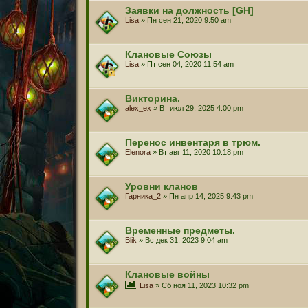
Заявки на должность [GH]
Lisa
» Пн сен 21, 2020 9:50 am
Клановые Союзы
Lisa
» Пт сен 04, 2020 11:54 am
Викторина.
alex_ex
» Вт июл 29, 2025 4:00 pm
Перенос инвентаря в трюм.
Elenora
» Вт авг 11, 2020 10:18 pm
Уровни кланов
Гарника_2
» Пн апр 14, 2025 9:43 pm
Временные предметы.
Blik
» Вс дек 31, 2023 9:04 am
Клановые войны
Lisa
» Сб ноя 11, 2023 10:32 pm