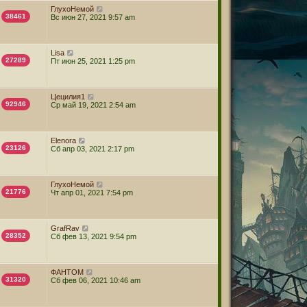
ГлухоНемой
38461
Вс июн 27, 2021 9:57 am
Lisa
27289
Пт июн 25, 2021 1:25 pm
Цецилия1
92946
Ср май 19, 2021 2:54 am
Elenora
23126
Сб апр 03, 2021 2:17 pm
ГлухоНемой
21776
Чт апр 01, 2021 7:54 pm
GrafRav
28352
Сб фев 13, 2021 9:54 pm
ФАНТОМ
31320
Сб фев 06, 2021 10:46 am