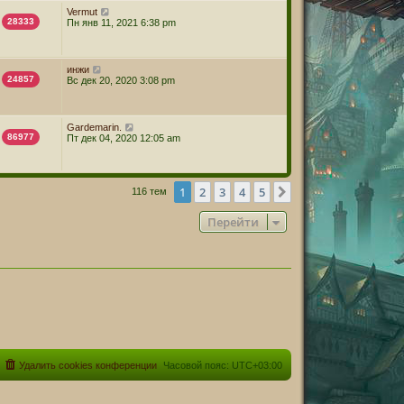
Vermut
28333
Пн янв 11, 2021 6:38 pm
инжи
24857
Вс дек 20, 2020 3:08 pm
Gardemarin.
86977
Пт дек 04, 2020 12:05 am
1
2
3
4
5
След.
116 тем
Перейти
Удалить cookies конференции
Часовой пояс:
UTC+03:00