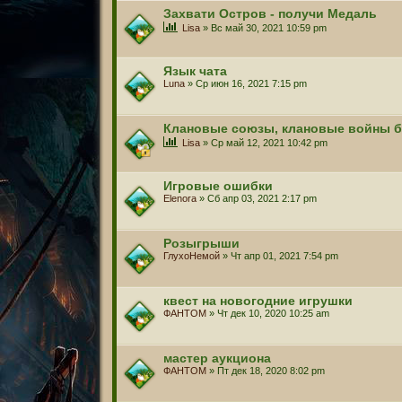
Захвати Остров - получи Медаль
Lisa
» Вс май 30, 2021 10:59 pm
Язык чата
Luna
» Ср июн 16, 2021 7:15 pm
Клановые союзы, клановые войны б
Lisa
» Ср май 12, 2021 10:42 pm
Игровые ошибки
Elenora
» Сб апр 03, 2021 2:17 pm
Розыгрыши
ГлухоНемой
» Чт апр 01, 2021 7:54 pm
квест на новогодние игрушки
ФАНТОМ
» Чт дек 10, 2020 10:25 am
мастер аукциона
ФАНТОМ
» Пт дек 18, 2020 8:02 pm