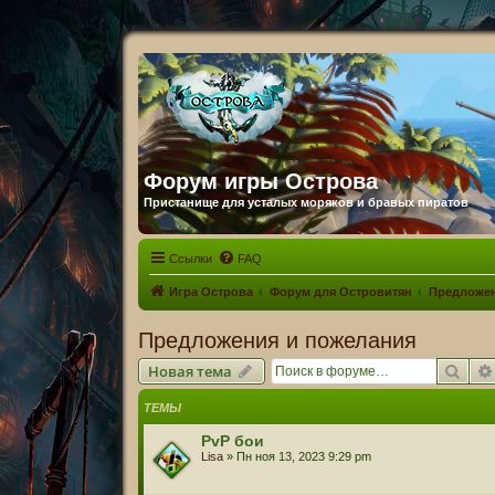
Форум игры Острова
Пристанище для усталых моряков и бравых пиратов
Ссылки
FAQ
Игра Острова
Форум для Островитян
Предложен
Предложения и пожелания
Пои
Новая тема
ТЕМЫ
PvP бои
Lisa
» Пн ноя 13, 2023 9:29 pm