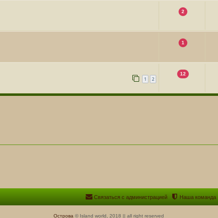
2
1
12
1
2
Связаться с администрацией
Наша команда
Острова
© Island world, 2018 || all right reserved