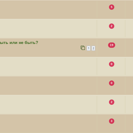
5
2
ыть или не быть?
19
1
2
0
0
2
3