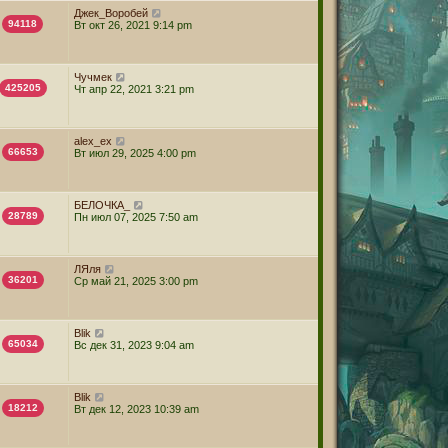
Джек_Воробей
94118
Вт окт 26, 2021 9:14 pm
Чучмек
425205
Чт апр 22, 2021 3:21 pm
alex_ex
66653
Вт июл 29, 2025 4:00 pm
БЕЛОЧКА_
28789
Пн июл 07, 2025 7:50 am
ЛЯля
36201
Ср май 21, 2025 3:00 pm
Blik
65034
Вс дек 31, 2023 9:04 am
Blik
18212
Вт дек 12, 2023 10:39 am