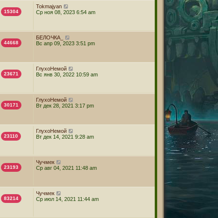
Tokmajyan
15304
Ср ноя 08, 2023 6:54 am
БЕЛОЧКА_
44668
Вс апр 09, 2023 3:51 pm
ГлухоНемой
23671
Вс янв 30, 2022 10:59 am
ГлухоНемой
30171
Вт дек 28, 2021 3:17 pm
ГлухоНемой
23110
Вт дек 14, 2021 9:28 am
Чучмек
23193
Ср авг 04, 2021 11:48 am
Чучмек
83214
Ср июл 14, 2021 11:44 am