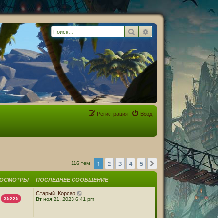
Поиск
Расширенный поиск
Регистрация
Вход
1
2
3
4
5
След.
116 тем
РОСМОТРЫ
ПОСЛЕДНЕЕ СООБЩЕНИЕ
Старый_Корсар
35225
Вт ноя 21, 2023 6:41 pm