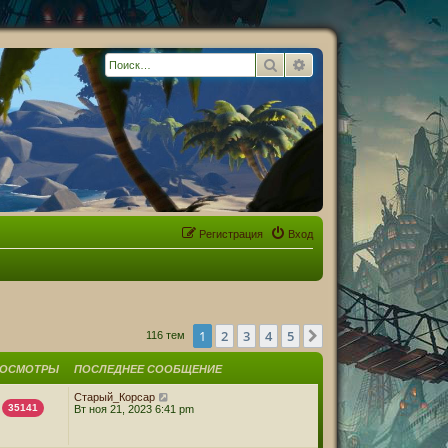
Поиск
Расширенный поиск
Регистрация
Вход
1
2
3
4
5
След.
116 тем
РОСМОТРЫ
ПОСЛЕДНЕЕ СООБЩЕНИЕ
Старый_Корсар
35141
Вт ноя 21, 2023 6:41 pm