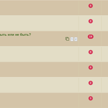
5
2
ыть или не быть?
19
1
2
0
0
2
3