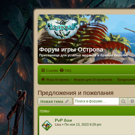
Форум игры Острова
Пристанище для усталых моряков и бравых пиратов
Ссылки
FAQ
Игра Острова
Форум для Островитян
Предложен
Предложения и пожелания
Пои
Новая тема
ТЕМЫ
PvP бои
Lisa
» Пн ноя 13, 2023 9:29 pm