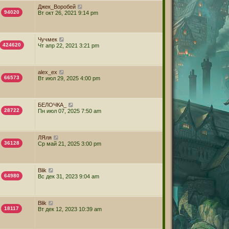
Джек_Воробей
94020
Вт окт 26, 2021 9:14 pm
Чучмек
424620
Чт апр 22, 2021 3:21 pm
alex_ex
66573
Вт июл 29, 2025 4:00 pm
БЕЛОЧКА_
28722
Пн июл 07, 2025 7:50 am
ЛЯля
36128
Ср май 21, 2025 3:00 pm
Blik
64980
Вс дек 31, 2023 9:04 am
Blik
18117
Вт дек 12, 2023 10:39 am