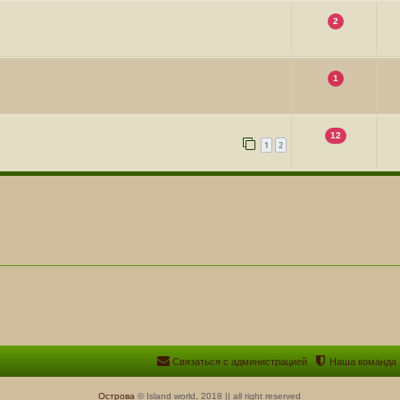
2
1
12
1
2
Связаться с администрацией
Наша команда
Острова
© Island world, 2018 || all right reserved