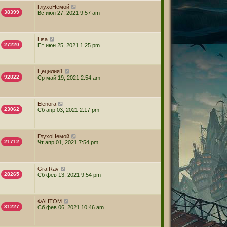
ГлухоНемой
38399
Вс июн 27, 2021 9:57 am
Lisa
27220
Пт июн 25, 2021 1:25 pm
Цецилия1
92822
Ср май 19, 2021 2:54 am
Elenora
23062
Сб апр 03, 2021 2:17 pm
ГлухоНемой
21712
Чт апр 01, 2021 7:54 pm
GrafRav
28265
Сб фев 13, 2021 9:54 pm
ФАНТОМ
31227
Сб фев 06, 2021 10:46 am