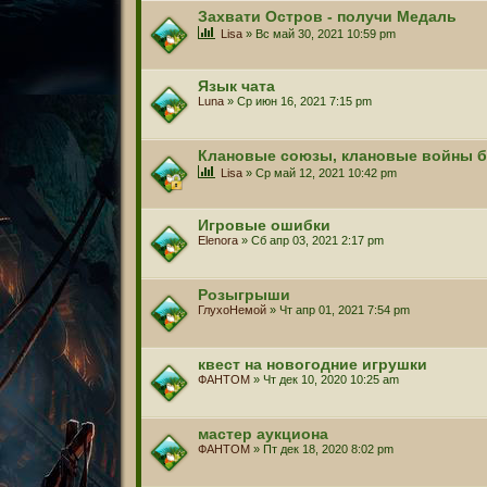
Захвати Остров - получи Медаль
Lisa
» Вс май 30, 2021 10:59 pm
Язык чата
Luna
» Ср июн 16, 2021 7:15 pm
Клановые союзы, клановые войны б
Lisa
» Ср май 12, 2021 10:42 pm
Игровые ошибки
Elenora
» Сб апр 03, 2021 2:17 pm
Розыгрыши
ГлухоНемой
» Чт апр 01, 2021 7:54 pm
квест на новогодние игрушки
ФАНТОМ
» Чт дек 10, 2020 10:25 am
мастер аукциона
ФАНТОМ
» Пт дек 18, 2020 8:02 pm