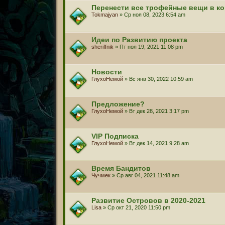
Перенести все трофейные вещи в к
Tokmajyan
» Ср ноя 08, 2023 6:54 am
Идеи по Развитию проекта
sheriffnik
» Пт ноя 19, 2021 11:08 pm
Новости
ГлухоНемой
» Вс янв 30, 2022 10:59 am
Предложение?
ГлухоНемой
» Вт дек 28, 2021 3:17 pm
VIP Подписка
ГлухоНемой
» Вт дек 14, 2021 9:28 am
Время Бандитов
Чучмек
» Ср авг 04, 2021 11:48 am
Развитие Островов в 2020-2021
Lisa
» Ср окт 21, 2020 11:50 pm