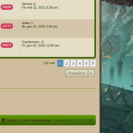
Vermut
28259
Пн янв 11, 2021 6:38 pm
инжи
24773
Вс дек 20, 2020 3:08 pm
Gardemarin.
86873
Пт дек 04, 2020 12:05 am
1
2
3
4
5
След.
116 тем
Перейти
Удалить cookies конференции
Часовой пояс:
UTC+03:00