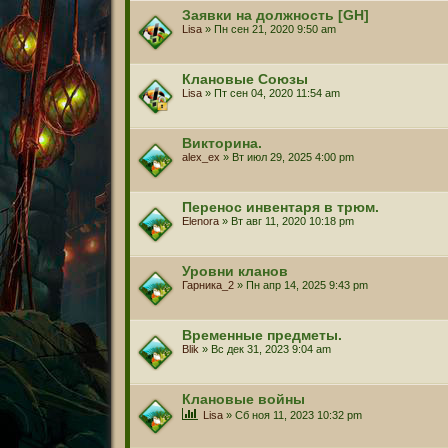
Заявки на должность [GH]
Lisa
» Пн сен 21, 2020 9:50 am
Клановые Союзы
Lisa
» Пт сен 04, 2020 11:54 am
Викторина.
alex_ex
» Вт июл 29, 2025 4:00 pm
Перенос инвентаря в трюм.
Elenora
» Вт авг 11, 2020 10:18 pm
Уровни кланов
Гарника_2
» Пн апр 14, 2025 9:43 pm
Временные предметы.
Blik
» Вс дек 31, 2023 9:04 am
Клановые войны
Lisa
» Сб ноя 11, 2023 10:32 pm