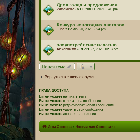
Дроп голда и предложения
WhiteMedic2
» Пн янв 11, 2021 5:40 pm
Конкурс новогодних аватарок
Luna
» Вс дек 20, 2020 2:54 pm
злоупотребление властью
Alexandr888
» Вт окт 27, 2020 10:13 pm
Новая тема
Вернуться к списку форумов
ПРАВА ДОСТУПА
Вы
не можете
начинать темы
Вы
не можете
отвечать на сообщения
Вы
не можете
редактировать свои сообщения
Вы
не можете
удалять свои сообщения
Вы
не можете
добавлять вложения
Игра Острова
Форум для Островитян