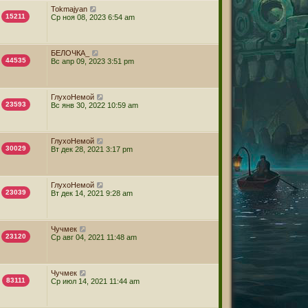
Tokmajyan
15211
Ср ноя 08, 2023 6:54 am
БЕЛОЧКА_
44535
Вс апр 09, 2023 3:51 pm
ГлухоНемой
23593
Вс янв 30, 2022 10:59 am
ГлухоНемой
30029
Вт дек 28, 2021 3:17 pm
ГлухоНемой
23039
Вт дек 14, 2021 9:28 am
Чучмек
23120
Ср авг 04, 2021 11:48 am
Чучмек
83111
Ср июл 14, 2021 11:44 am