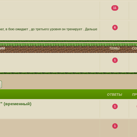
11
6
ат, в бою ожидает , до третьего уровня он тренирует . Дальше
ЦИИ
ТЕМЫ
С
1
ск
Расширенный поиск
ОТВЕТЫ
П
й" (временный)
1
1