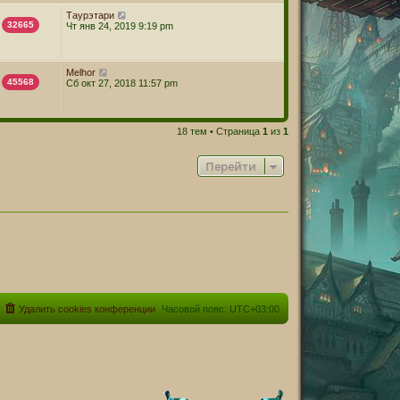
Таурэтари
32665
Чт янв 24, 2019 9:19 pm
Melhor
45568
Сб окт 27, 2018 11:57 pm
18 тем • Страница
1
из
1
Перейти
Удалить cookies конференции
Часовой пояс:
UTC+03:00