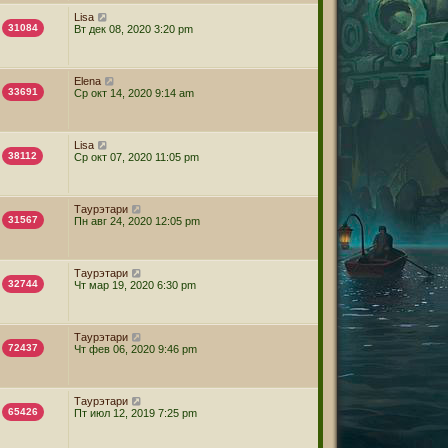
б
щ
Lisa
е
31084
Вт дек 08, 2020 3:20 pm
н
и
ю
Elena
33691
Ср окт 14, 2020 9:14 am
Lisa
38112
Ср окт 07, 2020 11:05 pm
Таурэтари
31567
Пн авг 24, 2020 12:05 pm
Таурэтари
32744
Чт мар 19, 2020 6:30 pm
Таурэтари
72437
Чт фев 06, 2020 9:46 pm
Таурэтари
65426
Пт июл 12, 2019 7:25 pm