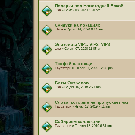
Подарки под Новогодней Елкой
Lisa
» Вт дек 08, 2020 3:20 pm
Сундуки на локациях
Elena
» Ср окт 14, 2020 9:14 am
Эликсиры VIP1, VIP2, VIP3
Lisa
» Ср окт 07, 2020 11:05 pm
Трофейные вещи
Таурэтари
» Пн авг 24, 2020 12:05 pm
Боты Островов
Lisa
» Вс дек 16, 2018 2:27 am
Слова, которые не пропускает чат
Таурэтари
» Чт окт 17, 2019 7:11 am
Собираем коллекции
Таурэтари
» Пт июл 12, 2019 6:31 pm