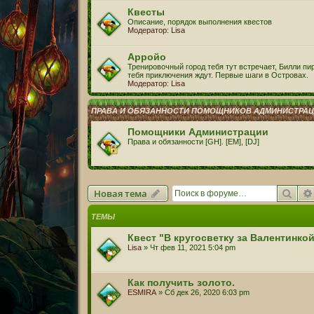
Квесты
Описание, порядок выполнения квестов
Модератор:
Lisa
Арройо
Тренировочный город тебя тут встречает, Билли пир
тебя приключения ждут. Первые шаги в Островах.
Модератор:
Lisa
ПРАВА И ОБЯЗАННОСТИ ПОМОЩНИКОВ АДМИНИСТРА
Помощники Администрации
Права и обязанности [GH]. [EM], [DJ]
Пои
Новая тема
ТЕМЫ
Квест "В кругосветку за Валентинко
Lisa
» Чт фев 11, 2021 5:04 pm
Как получить золото.
ESMIRA
» Сб дек 26, 2020 6:03 pm