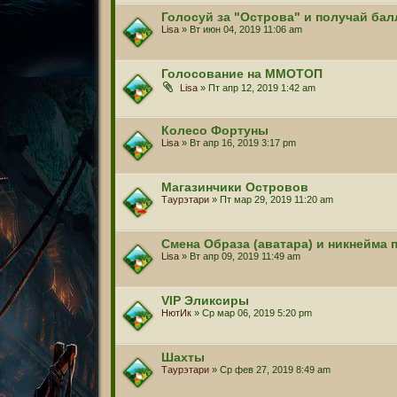
Голосуй за "Острова" и получай ба
Lisa
» Вт июн 04, 2019 11:06 am
Голосование на ММОТОП
Lisa
» Пт апр 12, 2019 1:42 am
Колесо Фортуны
Lisa
» Вт апр 16, 2019 3:17 pm
Магазинчики Островов
Таурэтари
» Пт мар 29, 2019 11:20 am
Смена Образа (аватара) и никнейма 
Lisa
» Вт апр 09, 2019 11:49 am
VIP Эликсиры
НютИк
» Ср мар 06, 2019 5:20 pm
Шахты
Таурэтари
» Ср фев 27, 2019 8:49 am