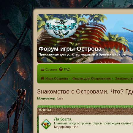
Форум игры Острова
Пристанище для усталых моряков и бравых пиратов
Ссылки
FAQ
Игра Острова
Форум для Островитян
Знакомств
Знакомство с Островами. Что? Гд
Модератор:
Lisa
ФОРУМ
ЛаКоста
Главный город островов. Здесь происходят самые
Модератор:
Lisa