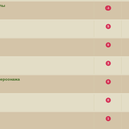
ллы
-1
5
0
3
персонажа
0
0
1