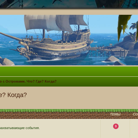
о с Островами. Что? Где? Когда?
е? Когда?
ТЕМЫ
С
3
 захватывающие события.