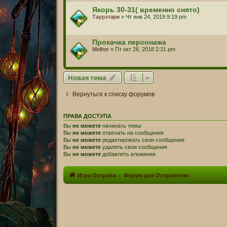
Якорь 30-31( временно снято)
Таурэтари
» Чт янв 24, 2019 9:19 pm
Прокачка персонажа
Melhor
» Пт окт 26, 2018 2:31 pm
Новая тема
Вернуться к списку форумов
ПРАВА ДОСТУПА
Вы
не можете
начинать темы
Вы
не можете
отвечать на сообщения
Вы
не можете
редактировать свои сообщения
Вы
не можете
удалять свои сообщения
Вы
не можете
добавлять вложения
Игра Острова
Форум для Островитян