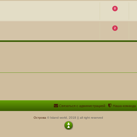
0
2
Связаться с администрацией
Наша команда
Острова
© Island world, 2018 || all right reserved