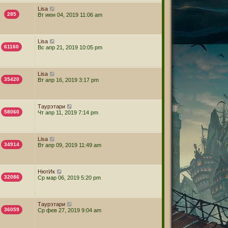
Lisa
285
Вт июн 04, 2019 11:06 am
Lisa
61160
Вс апр 21, 2019 10:05 pm
Lisa
35420
Вт апр 16, 2019 3:17 pm
Таурэтари
58060
Чт апр 11, 2019 7:14 pm
Lisa
34914
Вт апр 09, 2019 11:49 am
НютИк
32086
Ср мар 06, 2019 5:20 pm
Таурэтари
36059
Ср фев 27, 2019 9:04 am