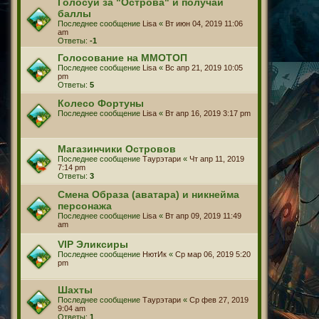
Голосуй за "Острова" и получай
баллы
Последнее сообщение
Lisa
«
Вт июн 04, 2019 11:06
am
Ответы:
-1
Голосование на ММОТОП
Последнее сообщение
Lisa
«
Вс апр 21, 2019 10:05
pm
Ответы:
5
Колесо Фортуны
Последнее сообщение
Lisa
«
Вт апр 16, 2019 3:17 pm
Магазинчики Островов
Последнее сообщение
Таурэтари
«
Чт апр 11, 2019
7:14 pm
Ответы:
3
Смена Образа (аватара) и никнейма
персонажа
Последнее сообщение
Lisa
«
Вт апр 09, 2019 11:49
am
VIP Эликсиры
Последнее сообщение
НютИк
«
Ср мар 06, 2019 5:20
pm
Шахты
Последнее сообщение
Таурэтари
«
Ср фев 27, 2019
9:04 am
Ответы:
1