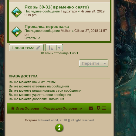
Якорь 30-31( временно снято)
Последнее сообщение
Таурэтари
«
Чт янв 24, 2019
9:19 pm
Прокачка персонажа
Последнее сообщение
Melhor
«
Сб окт 27, 2018 11:57
pm
Ответы:
2
Новая тема
18 тем • Страница
1
из
1
Перейти
ПРАВА ДОСТУПА
Вы
не можете
начинать темы
Вы
не можете
отвечать на сообщения
Вы
не можете
редактировать свои сообщения
Вы
не можете
удалять свои сообщения
Вы
не можете
добавлять вложения
Игра Острова
Форум для Островитян
Острова
© Island world, 2018 || all right reserved