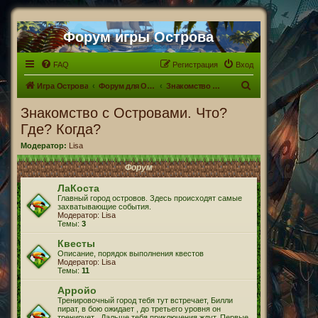
Форум игры Острова
FAQ
Регистрация
Вход
П
Игра Острова
Форум для Островитян
Знакомство с Островами. Что? Где? Когда?
о
Знакомство с Островами. Что?
и
Где? Когда?
с
Модератор:
Lisa
к
Форум
ЛаКоста
Главный город островов. Здесь происходят самые
захватывающие события.
Модератор:
Lisa
Темы:
3
Квесты
Описание, порядок выполнения квестов
Модератор:
Lisa
Темы:
11
Арройо
Тренировочный город тебя тут встречает, Билли
пират, в бою ожидает , до третьего уровня он
тренирует . Дальше тебя приключения ждут. Первые