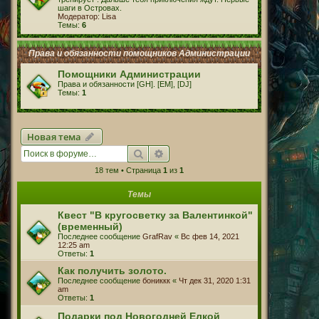
шаги в Островах.
Модератор:
Lisa
Темы:
6
Права и обязанности помощников Администрации
Помощники Администрации
Права и обязанности [GH]. [EM], [DJ]
Темы:
1
Новая тема
Поиск
Расширенный поиск
18 тем • Страница
1
из
1
Темы
Квест "В кругосветку за Валентинкой"
(временный)
Последнее сообщение
GrafRav
«
Вс фев 14, 2021
12:25 am
Ответы:
1
Как получить золото.
Последнее сообщение
бониккк
«
Чт дек 31, 2020 1:31
am
Ответы:
1
Подарки под Новогодней Елкой