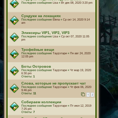
Последнее сообщение
Lisa
«
Вт дек 08, 2020 3:20 pm
Сундуки на локациях
Последнее сообщение
Elena
«
Ср окт 14, 2020 9:14
am
Эликсиры VIP1, VIP2, VIP3
Последнее сообщение
Lisa
«
Ср окт 07, 2020 11:05
pm
Трофейные вещи
Последнее сообщение
Таурэтари
«
Пн авг 24, 2020
12:05 pm
Боты Островов
Последнее сообщение
Таурэтари
«
Чт мар 19, 2020
6:30 pm
Ответы:
1
Слова, которые не пропускает чат
Последнее сообщение
Таурэтари
«
Чт фев 06, 2020
9:46 pm
Ответы:
11
1
2
Собираем коллекции
Последнее сообщение
Таурэтари
«
Пт июл 12, 2019
7:25 pm
Ответы:
7