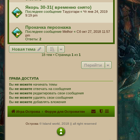
Якорь 30-31( временно снято)
Последнее сообщение
Таурэтари
«
Чт янв 24, 2019
9:19 pm
Прокачка персонажа
Последнее сообщение
Melhor
«
Сб окт 27, 2018 11:57
pm
Ответы:
2
Новая тема
18 тем • Страница
1
из
1
Перейти
ПРАВА ДОСТУПА
Вы
не можете
начинать темы
Вы
не можете
отвечать на сообщения
Вы
не можете
редактировать свои сообщения
Вы
не можете
удалять свои сообщения
Вы
не можете
добавлять вложения
Игра Острова
Форум для Островитян
Острова
© Island world, 2018 || all right reserved