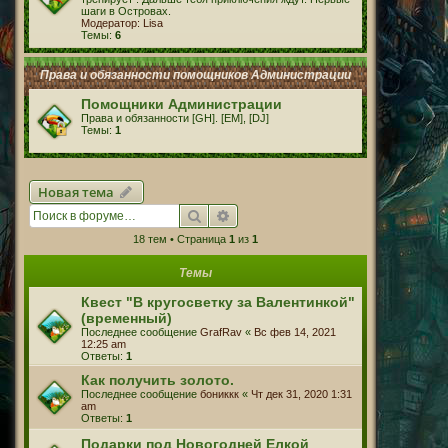
шаги в Островах.
Модератор:
Lisa
Темы:
6
Права и обязанности помощников Администрации
Помощники Администрации
Права и обязанности [GH]. [EM], [DJ]
Темы:
1
Новая тема
Поиск
Расширенный поиск
18 тем • Страница
1
из
1
Темы
Квест "В кругосветку за Валентинкой"
(временный)
Последнее сообщение
GrafRav
«
Вс фев 14, 2021
12:25 am
Ответы:
1
Как получить золото.
Последнее сообщение
бониккк
«
Чт дек 31, 2020 1:31
am
Ответы:
1
Подарки под Новогодней Елкой