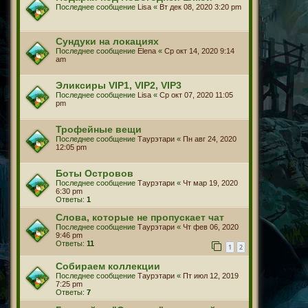
Последнее сообщение
Lisa
«
Вт дек 08, 2020 3:20 pm
Сундуки на локациях
Последнее сообщение
Elena
«
Ср окт 14, 2020 9:14
am
Эликсиры VIP1, VIP2, VIP3
Последнее сообщение
Lisa
«
Ср окт 07, 2020 11:05
pm
Трофейные вещи
Последнее сообщение
Таурэтари
«
Пн авг 24, 2020
12:05 pm
Боты Островов
Последнее сообщение
Таурэтари
«
Чт мар 19, 2020
6:30 pm
Ответы:
1
Слова, которые не пропускает чат
Последнее сообщение
Таурэтари
«
Чт фев 06, 2020
9:46 pm
Ответы:
11
1
2
Собираем коллекции
Последнее сообщение
Таурэтари
«
Пт июл 12, 2019
7:25 pm
Ответы:
7