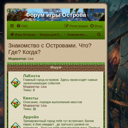
Форум игры Острова
FAQ
Регистрация
Вход
П
Игра Острова
Форум для Островитян
Знакомство с Островами. Что? Где? Когда?
о
Знакомство с Островами. Что?
и
Где? Когда?
с
Модератор:
Lisa
к
Форум
ЛаКоста
Главный город островов. Здесь происходят самые
захватывающие события.
Модератор:
Lisa
Темы:
3
Квесты
Описание, порядок выполнения квестов
Модератор:
Lisa
Темы:
11
Арройо
Тренировочный город тебя тут встречает, Билли
пират, в бою ожидает , до третьего уровня он
тренирует . Дальше тебя приключения ждут. Первые