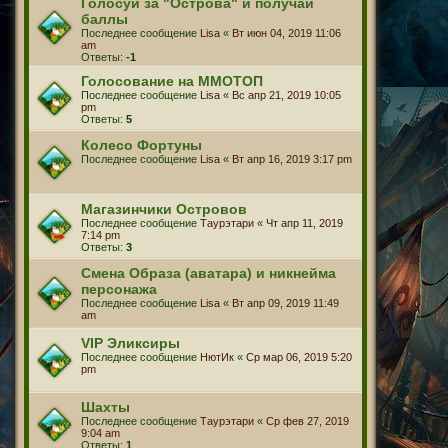
Голосуй за "Острова" и получай
баллы
Последнее сообщение
Lisa
«
Вт июн 04, 2019 11:06
am
Ответы:
-1
Голосование на ММОТОП
Последнее сообщение
Lisa
«
Вс апр 21, 2019 10:05
pm
Ответы:
5
Колесо Фортуны
Последнее сообщение
Lisa
«
Вт апр 16, 2019 3:17 pm
Магазинчики Островов
Последнее сообщение
Таурэтари
«
Чт апр 11, 2019
7:14 pm
Ответы:
3
Смена Образа (аватара) и никнейма
персонажа
Последнее сообщение
Lisa
«
Вт апр 09, 2019 11:49
am
VIP Эликсиры
Последнее сообщение
НютИк
«
Ср мар 06, 2019 5:20
pm
Шахты
Последнее сообщение
Таурэтари
«
Ср фев 27, 2019
9:04 am
Ответы:
1