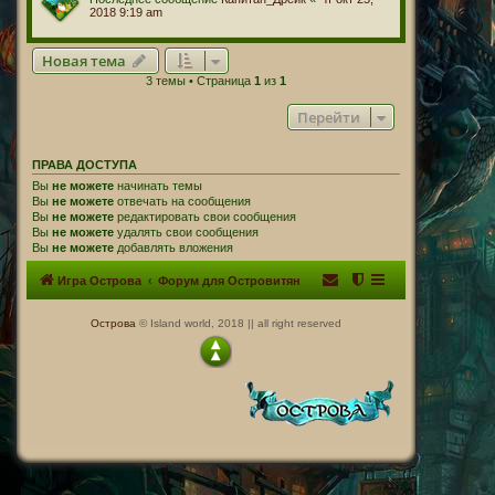
2018 9:19 am
Новая тема
3 темы • Страница
1
из
1
Перейти
ПРАВА ДОСТУПА
Вы
не можете
начинать темы
Вы
не можете
отвечать на сообщения
Вы
не можете
редактировать свои сообщения
Вы
не можете
удалять свои сообщения
Вы
не можете
добавлять вложения
Игра Острова
Форум для Островитян
Острова
© Island world, 2018 || all right reserved