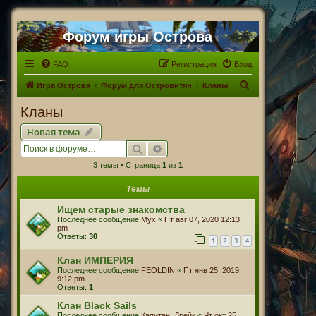
Форум игры Острова
FAQ
Регистрация
Вход
П
Игра Острова
Форум для Островитян
Кланы
о
Кланы
и
Новая тема
с
Поиск
Расширенный поиск
к
3 темы • Страница
1
из
1
Темы
Ищем старые знакомства
Последнее сообщение
Myx
«
Пт авг 07, 2020 12:13
pm
Ответы:
30
1
2
3
4
Клан ИМПЕРИЯ
Последнее сообщение
FEOLDIN
«
Пт янв 25, 2019
9:12 pm
Ответы:
1
Клан Black Sails
Последнее сообщение
Капитан_Дрейк
«
Чт окт 25,