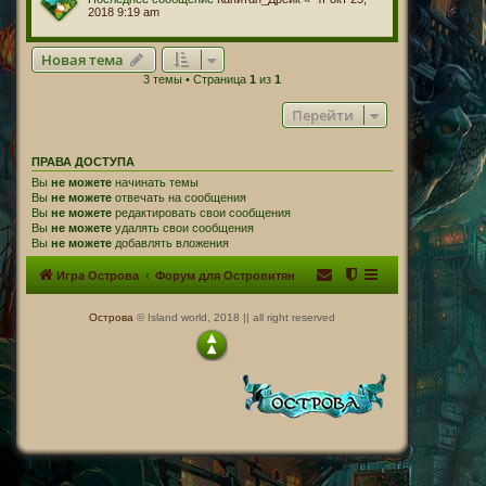
2018 9:19 am
Новая тема
3 темы • Страница
1
из
1
Перейти
ПРАВА ДОСТУПА
Вы
не можете
начинать темы
Вы
не можете
отвечать на сообщения
Вы
не можете
редактировать свои сообщения
Вы
не можете
удалять свои сообщения
Вы
не можете
добавлять вложения
Игра Острова
Форум для Островитян
Острова
© Island world, 2018 || all right reserved