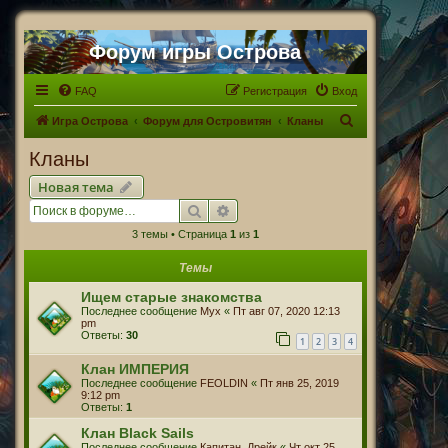
Форум игры Острова
FAQ
Регистрация
Вход
П
Игра Острова
Форум для Островитян
Кланы
о
Кланы
и
Новая тема
с
Поиск
Расширенный поиск
к
3 темы • Страница
1
из
1
Темы
Ищем старые знакомства
Последнее сообщение
Myx
«
Пт авг 07, 2020 12:13
pm
Ответы:
30
1
2
3
4
Клан ИМПЕРИЯ
Последнее сообщение
FEOLDIN
«
Пт янв 25, 2019
9:12 pm
Ответы:
1
Клан Black Sails
Последнее сообщение
Капитан_Дрейк
«
Чт окт 25,