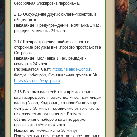
бессрочная блокировка персонажа.
2.16 Обсуждение других онлайн-проектов, в
общем чате.
Наказание:
Предупреждение, молчанка 1 час,
рецидив- молчанка 24 часа
2.17 Распространение любых ссылок на
сторонние ресурсы вне игрового пространства
Островов.
Наказание:
Молчанка 1 час, рецидив -
молчанка 24 часа.
Разрешается: Сайт:
https://islands-world.ru
,
Форум: index.php, Официальная группа в ВК:
https://vk.com/way_pirate
2.18 Реклама клан-сайтов и приглашение в
клан разрешается только должностным лицам
клана (Глава, Кадровик, Казначей)и не чаще
чем раз в 30 минут, независимо от того кто из
них разместил объявление. Размер
объявления о наборе в клан не должен
превышать трёх строк чата.
Наказание:
молчанка на 30 минут.
При злостных нарушениях, должностное лицо