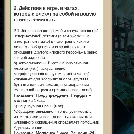
2. Действия в игре, в чатах,
которые влекут за собой игровую
ответственность.
2.1 Использование прямой и завуалированной
ненормативной лексики (в том числе и на
иностранном языке) в чате, равно как и в
личных сообщениях и игровой почте, в
отношении другого игрового персонажа равно
как и безадресно.
а) завуалированный мат (ненормативная
лексика (мат), искусственно
модифицированная путем замены частей
ключевых для восприятия слов другими
буквами или символами, при сохранении
смысловой нагрузки оригинального слова).
Наказание: Предупреждение. Рецидив –
молчанка 1 час.
б) нецензурная брань (мат)
*Обращаем внимание, что допустимость в
чате того или иного слова, выражения или
буквенного сокращения определяет помощник
Администрации.
Наказание: Молчанка 2 часа. Рецидив -24