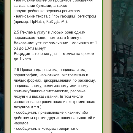
- написание более 50 процентов сообщения
заглавными буквами, а также
злоупотребление верхним регистром;
- написание текста с "прыгающим" регистром
(пример: ПрИвЕт, КаК дЕлА!).
2.5 Реклама услуг и любых боев одним
персонажем чаще, чем раз в 5 минут.
Наказание:
устное замечание - молчанка от 1-
ой до 10-ти минут.
Рецидив
в течение дня — молчанка сроком
до 1 часа.
2.6 Пропаганда расизма, национализма,
порнографии, наркотиков, экстремизма в
любых формах, дискриминация по расовому,
национальному, религиозному или иному
признаку/националистические, расовые
лозунги и высказывания. (в том числе
использование расистских и экстремистских
лозунгов и т.п.).
- сообщения, призывающие к каким-либо
действиям против других национальностей и
народов.
- сообщения, в которых говорится о