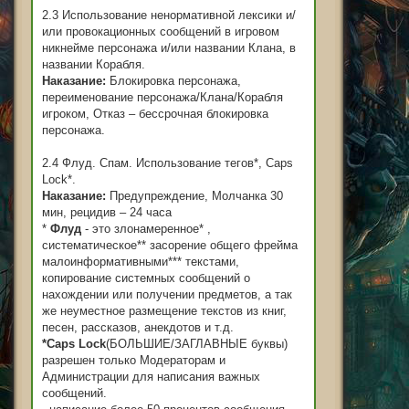
2.3 Использование ненормативной лексики и/
или провокационных сообщений в игровом
никнейме персонажа и/или названии Клана, в
названии Корабля.
Наказание:
Блокировка персонажа,
переименование персонажа/Клана/Корабля
игроком, Отказ – бессрочная блокировка
персонажа.
2.4 Флуд. Спам. Использование тегов*, Caps
Lock*.
Наказание:
Предупреждение, Молчанка 30
мин, рецидив – 24 часа
*
Флуд
- это злонамеренное* ,
систематическое** засорение общего фрейма
малоинформативными*** текстами,
копирование системных сообщений о
нахождении или получении предметов, а так
же неуместное размещение текстов из книг,
песен, рассказов, анекдотов и т.д.
*Сaps Lock
(БОЛЬШИЕ/ЗАГЛАВНЫЕ буквы)
разрешен только Модераторам и
Администрации для написания важных
сообщений.