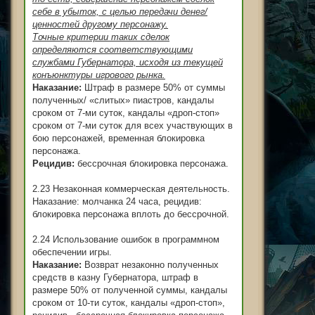
себе в убыток, с целью передачи денег/
ценностей другому персонажу.
Точные критерии таких сделок
определяются соответствующими
службами Губернатора, исходя из текущей
конъюнктуры игрового рынка.
Наказание:
Штраф в размере 50% от суммы
полученных/ «слитых» пиастров, кандалы
сроком от 7-ми суток, кандалы «дроп-стоп»
сроком от 7-ми суток для всех участвующих в
бою персонажей, временная блокировка
персонажа.
Рецидив:
бессрочная блокировка персонажа.
2.23 Незаконная коммерческая деятельность.
Наказание: молчанка 24 часа, рецидив:
блокировка персонажа вплоть до бессрочной.
2.24 Использование ошибок в программном
обеспечении игры.
Наказание:
Возврат незаконно полученных
средств в казну Губернатора, штраф в
размере 50% от полученной суммы, кандалы
сроком от 10-ти суток, кандалы «дроп-стоп»,