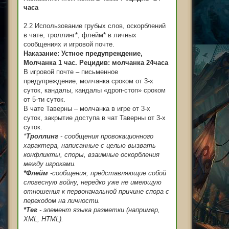
часа
2.2 Использование грубых слов, оскорблений
в чате, троллинг*, флейм* в личных
сообщениях и игровой почте.
Наказание: Устное предупреждение,
Молчанка 1 час. Рецидив: молчанка 24часа
В игровой почте – письменное
предупреждение, молчанка сроком от 3-х
суток, кандалы, кандалы «дроп-стоп» сроком
от 5-ти суток.
В чате Таверны – молчанка в игре от 3-х
суток, закрытие доступа в чат Таверны от 3-х
суток.
*
Троллинг
- сообщения провокационного
характера, написанные с целью вызвать
конфликты, споры, взаимные оскорбления
между игроками.
*Флейм
-сообщения, представляющие собой
словесную войну, нередко уже не имеющую
отношения к первоначальной причине спора с
переходом на личности.
*Тег
- элемент языка разметки (например,
XML, HTML).