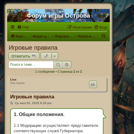
Форум игры Острова
FAQ
Регистрация
Вход
П
Игра Острова
Форум для Островитян
Информационный раздел
Игровые правила
о
Игровые правила
и
Ответить
с
Поиск
Расширенный поиск
к
1 сообщение • Страница
1
из
1
Lisa
Site Admin
Игровые правила
С
Ср июл 02, 2025 8:29 pm
о
о
б
1. Общие положения.
щ
е
н
1.1 Модерацию осуществляют представители
и
соответствующих служб Губернатора.
е