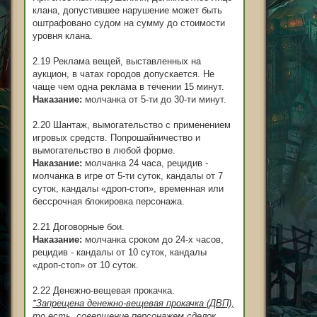
клана, допустившее нарушение может быть
оштрафовано судом на сумму до стоимости
уровня клана.
2.19 Реклама вещей, выставленных на
аукцион, в чатах городов допускается. Не
чаще чем одна реклама в течении 15 минут.
Наказание:
молчанка от 5-ти до 30-ти минут.
2.20 Шантаж, вымогательство с применением
игровых средств. Попрошайничество и
вымогательство в любой форме.
Наказание:
молчанка 24 часа, рецидив -
молчанка в игре от 5-ти суток, кандалы от 7
суток, кандалы «дроп-стоп», временная или
бессрочная блокировка персонажа.
2.21 Договорные бои.
Наказание:
молчанка сроком до 24-х часов,
рецидив - кандалы от 10 суток, кандалы
«дроп-стоп» от 10 суток.
2.22 Денежно-вещевая прокачка.
*Запрещена денежно-вещевая прокачка (ДВП),
то есть, совершение персонажем сделок