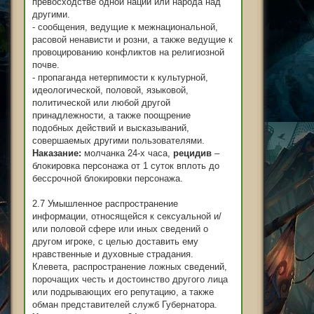
превосходстве одной нации или народа над
другими.
- сообщения, ведущие к межнациональной,
расовой ненависти и розни, а также ведущие к
провоцированию конфликтов на религиозной
почве.
- пропаганда нетерпимости к культурной,
идеологической, половой, языковой,
политической или любой другой
принадлежности, а также поощрение
подобных действий и высказываний,
совершаемых другими пользователями.
Наказание:
молчанка 24-х часа,
рецидив
–
блокировка персонажа от 1 суток вплоть до
бессрочной блокировки персонажа.
2.7 Умышленное распространение
информации, относящейся к сексуальной и/
или половой сфере или иных сведений о
другом игроке, с целью доставить ему
нравственные и духовные страдания.
Клевета, распространение ложных сведений,
порочащих честь и достоинство другого лица
или подрывающих его репутацию, а также
обман представителей служб Губернатора.