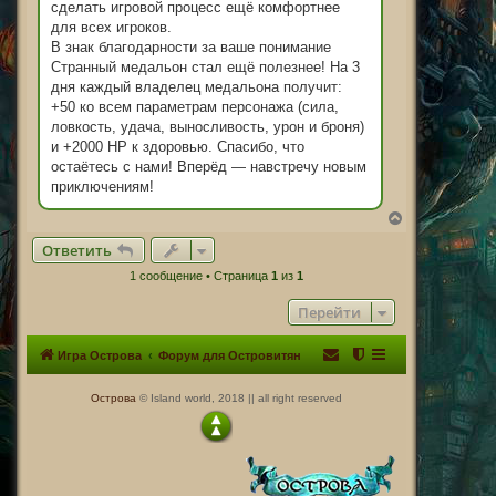
сделать игровой процесс ещё комфортнее
для всех игроков.
В знак благодарности за ваше понимание
Странный медальон стал ещё полезнее! На 3
дня каждый владелец медальона получит:
+50 ко всем параметрам персонажа (сила,
ловкость, удача, выносливость, урон и броня)
и +2000 HP к здоровью. Спасибо, что
остаётесь с нами! Вперёд — навстречу новым
приключениям!
В
е
Ответить
р
н
1 сообщение • Страница
1
из
1
у
т
Перейти
ь
с
я
Игра Острова
Форум для Островитян
к
н
а
Острова
© Island world, 2018 || all right reserved
ч
а
л
у