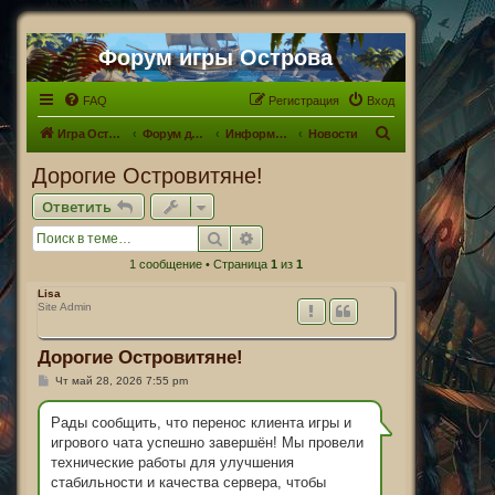
Форум игры Острова
FAQ
Регистрация
Вход
П
Игра Острова
Форум для Островитян
Информационный раздел
Новости
о
Дорогие Островитяне!
и
Ответить
с
Поиск
Расширенный поиск
к
1 сообщение • Страница
1
из
1
Lisa
Site Admin
Дорогие Островитяне!
С
Чт май 28, 2026 7:55 pm
о
о
б
Рады сообщить, что перенос клиента игры и
щ
игрового чата успешно завершён! Мы провели
е
н
технические работы для улучшения
и
стабильности и качества сервера, чтобы
е