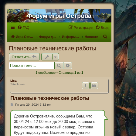
Форум игры Острова
FAQ
Регистрация
Вход
П
Игра Острова
Форум для Островитян
Информационный раздел
Новости
о
Плановые технические работы
и
Ответить
с
Поиск
Расширенный поиск
к
1 сообщение • Страница
1
из
1
Lisa
Site Admin
Плановые технические работы
С
Пн апр 29, 2024 7:32 pm
о
о
б
Дорогие Островитяне, сообщаем Вам, что
щ
30.04.24 с 12:00 мск до 20:00 мск, в связи с
е
н
переносом игры на новый сервер, Острова
и
будут недоступны. Возможно продление
е