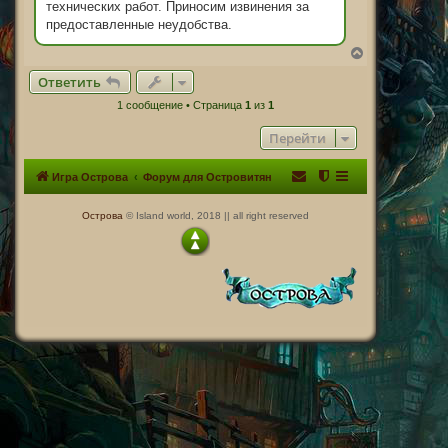
технических работ. Приносим извинения за
предоставленные неудобства.
В
е
Ответить
р
н
1 сообщение • Страница
1
из
1
у
т
Перейти
ь
с
я
Игра Острова
Форум для Островитян
к
н
а
Острова
© Island world, 2018 || all right reserved
ч
а
л
у