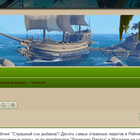
ионный раздел
Новости
Поиск
Расширенный поиск
ейтинг "Страшный сон рыбаков"! Десять самых отважных пиратов в Рейти
учшенные призы, если приобретете "Лицензию Пирата" в Магазине на са