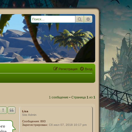
Поиск
Расширенный поиск
Регистрация
Вход
1 сообщение • Страница
1
из
1
Lisa
Site Admin
Сообщения:
893
Зарегистрирован:
Сб июл 07, 2018 10:17 pm
нге
йте.