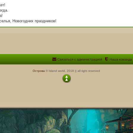
ет!
егда.
а!
елья, Новогодних праздников!
Связаться с администрацией
Наша команда
Острова
© Island world, 2018 || all right reserved