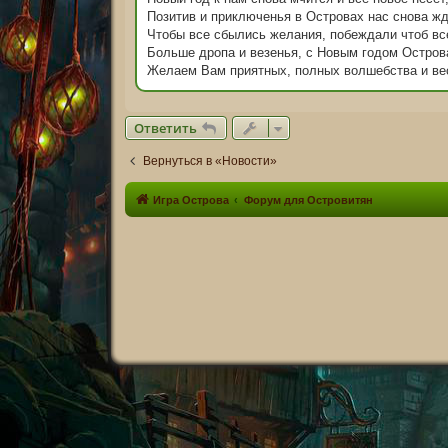
е
н
Позитив и приключенья в Островах нас снова жд
и
Чтобы все сбылись желания, побеждали чтоб вс
е
Больше дропа и везенья, с Новым годом Остров
Желаем Вам приятных, полных волшебства и вес
Ответить
Вернуться в «Новости»
Игра Острова
Форум для Островитян