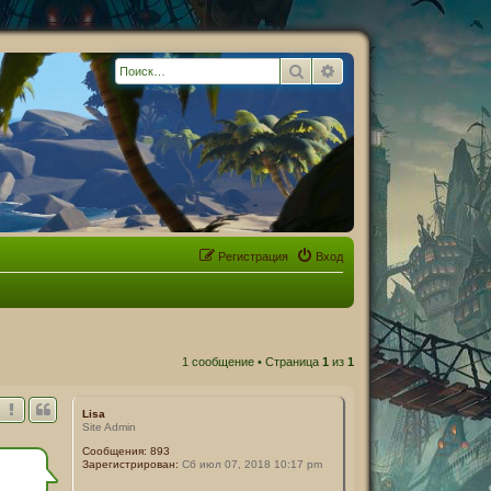
Поиск
Расширенный поиск
Регистрация
Вход
1 сообщение • Страница
1
из
1
Lisa
Site Admin
Сообщения:
893
Зарегистрирован:
Сб июл 07, 2018 10:17 pm