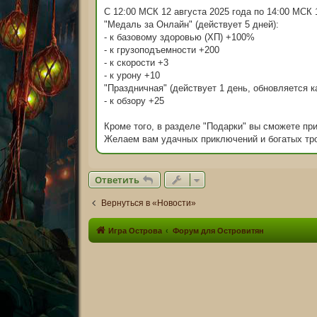
е
н
С 12:00 МСК 12 августа 2025 года по 14:00 МСК 
и
"Медаль за Онлайн" (действует 5 дней):
е
- к базовому здоровью (ХП) +100%
- к грузоподъемности +200
- к скорости +3
- к урону +10
"Праздничная" (действует 1 день, обновляется к
- к обзору +25
Кроме того, в разделе "Подарки" вы сможете пр
Желаем вам удачных приключений и богатых тр
Ответить
Вернуться в «Новости»
Игра Острова
Форум для Островитян