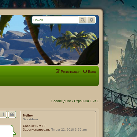
Поиск
Расширенный поиск
Регистрация
Вход
1 сообщение • Страница
1
из
1
Melhor
Site Admin
Сообщения:
18
Зарегистрирован:
Пн окт 22, 2018 3:25 am