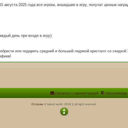
15 августа 2025 года все игроки, вошедшие в игру, получат ценные награ
аждый день при входе в игру):
иобрести или подарить средний и большой ледяной кристалл со скидкой
офеев!
Связаться с администрацией
Наша команда
Острова
© Island world, 2018 || all right reserved