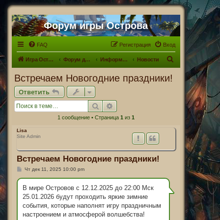
Форум игры Острова
FAQ
Регистрация
Вход
П
Игра Острова
Форум для Островитян
Информационный раздел
Новости
о
Встречаем Новогодние праздники!
и
Ответить
с
Поиск
Расширенный поиск
к
1 сообщение • Страница
1
из
1
Lisa
Site Admin
Встречаем Новогодние праздники!
С
Чт дек 11, 2025 10:00 pm
о
о
б
В мире Островов с 12.12.2025 до 22:00 Мск
щ
25.01.2026 будут проходить яркие зимние
е
н
события, которые наполнят игру праздничным
и
настроением и атмосферой волшебства!
е