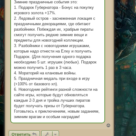
Зимние праздничные события это:
1. Подарок Губернатора - Бонус на покупку
игрового золота +17%.
2. Ледовый остров - заснеженная локация с
праздничными декорациями, где обитают
разбойники. Побеждая их, храбрые пираты
смогут получить редкие зимние вещи и
предметы для новогодней коллекции.
3. Разбойники с новогодними игрушками,
которые надо отнести на Елку и получить
Подарок. (Для получения одного подарка
необходимо 5 шт. игрушек (любых). Подарок
можно получить 1 раз в 3 часа.
4. Мораторий на клановые войны.
5. Праздничная медаль при входе в игру
(+100% от базового хп).
6. Новогодние рейтинги разной сложности на
сайте игры, которые будут обновляться
каждые 2-3 дня и тройка лучших пиратов
будет получать призы от Губернатора.
Готовьтесь к приключениям, новым заданиям,
зимним врагам и особым наградам!
В
е
Ответить
р