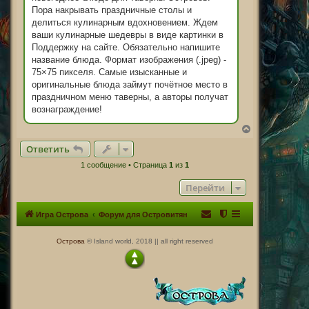
н
Пора накрывать праздничные столы и
и
делиться кулинарным вдохновением. Ждем
е
ваши кулинарные шедевры в виде картинки в
Поддержку на сайте. Обязательно напишите
название блюда. Формат изображения (.jpeg) -
75×75 пикселя. Самые изысканные и
оригинальные блюда займут почётное место в
праздничном меню таверны, а авторы получат
вознаграждение!
В
е
Ответить
р
н
1 сообщение • Страница
1
из
1
у
т
Перейти
ь
с
я
Игра Острова
Форум для Островитян
к
н
а
Острова
© Island world, 2018 || all right reserved
ч
а
л
у