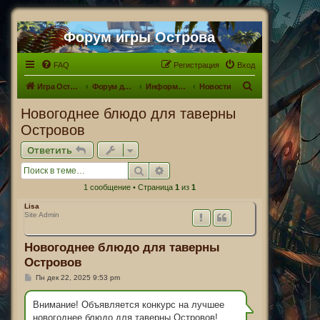
Форум игры Острова
FAQ
Регистрация
Вход
П
Игра Острова
Форум для Островитян
Информационный раздел
Новости
о
Новогоднее блюдо для таверны
и
Островов
с
Ответить
к
Поиск
Расширенный поиск
1 сообщение • Страница
1
из
1
Lisa
Site Admin
Новогоднее блюдо для таверны
Островов
С
Пн дек 22, 2025 9:53 pm
о
о
б
Внимание! Объявляется конкурс на лучшее
щ
новогоднее блюдо для таверны Островов!
е