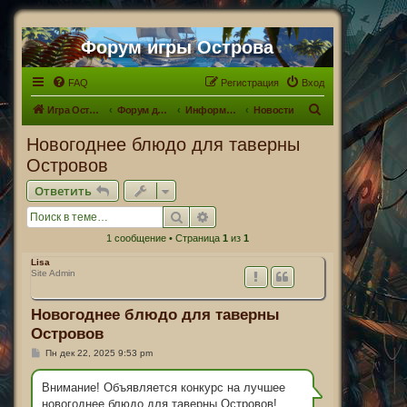
Форум игры Острова
FAQ
Регистрация
Вход
П
Игра Острова
Форум для Островитян
Информационный раздел
Новости
о
Новогоднее блюдо для таверны
и
Островов
с
Ответить
к
Поиск
Расширенный поиск
1 сообщение • Страница
1
из
1
Lisa
Site Admin
Новогоднее блюдо для таверны
Островов
С
Пн дек 22, 2025 9:53 pm
о
о
б
Внимание! Объявляется конкурс на лучшее
щ
новогоднее блюдо для таверны Островов!
е