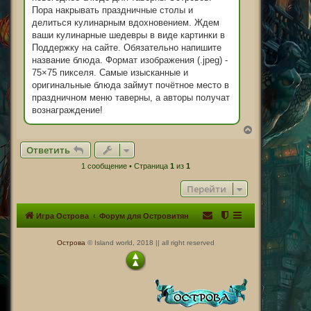
н
Пора накрывать праздничные столы и
и
делиться кулинарным вдохновением. Ждем
е
ваши кулинарные шедевры в виде картинки в
Поддержку на сайте. Обязательно напишите
название блюда. Формат изображения (.jpeg) -
75×75 пикселя. Самые изысканные и
оригинальные блюда займут почётное место в
праздничном меню таверны, а авторы получат
вознаграждение!
В
е
Ответить
р
н
1 сообщение • Страница
1
из
1
у
т
Перейти
ь
с
я
Игра Острова
Форум для Островитян
к
н
а
Острова
© Island world, 2018 || all right reserved
ч
а
л
у