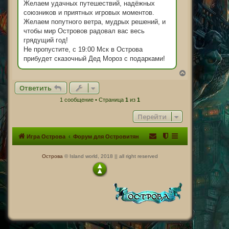
Желаем удачных путешествий, надёжных
союзников и приятных игровых моментов.
Желаем попутного ветра, мудрых решений, и
чтобы мир Островов радовал вас весь
грядущий год!
Не пропустите, с 19:00 Мск в Острова
прибудет сказочный Дед Мороз с подарками!
В
е
Ответить
р
н
1 сообщение • Страница
1
из
1
у
т
Перейти
ь
с
я
Игра Острова
Форум для Островитян
к
н
а
Острова
© Island world, 2018 || all right reserved
ч
а
л
у