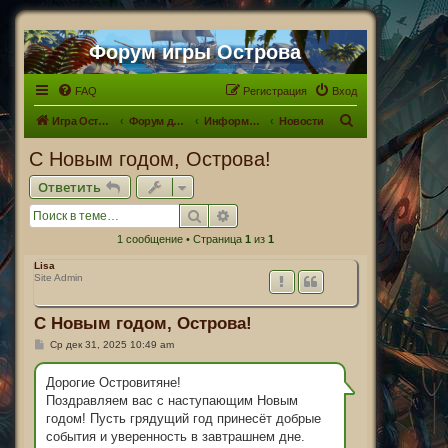
Форум игры Острова
FAQ
Регистрация
Вход
П
Игра Острова
Форум для Островитян
Информационный раздел
Новости
о
С Новым годом, Острова!
и
Ответить
с
Поиск
Расширенный поиск
к
1 сообщение • Страница
1
из
1
Lisa
Site Admin
С Новым годом, Острова!
С
Ср дек 31, 2025 10:49 am
о
о
б
Дорогие Островитяне!
щ
Поздравляем вас с наступающим Новым
е
н
годом! Пусть грядущий год принесёт добрые
и
события и уверенность в завтрашнем дне.
е