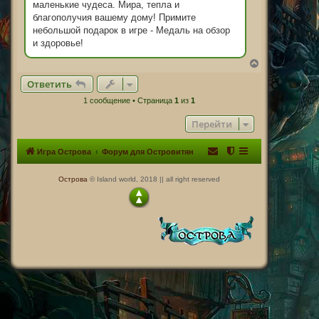
маленькие чудеса. Мира, тепла и
благополучия вашему дому! Примите
небольшой подарок в игре - Медаль на обзор
и здоровье!
В
е
Ответить
р
н
1 сообщение • Страница
1
из
1
у
т
Перейти
ь
с
я
Игра Острова
Форум для Островитян
к
н
а
Острова
© Island world, 2018 || all right reserved
ч
а
л
у