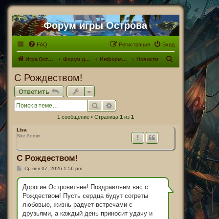
Форум игры Острова
FAQ
Регистрация
Вход
П
Игра Острова
Форум для Островитян
Информационный раздел
Новости
о
С Рождеством!
и
Ответить
с
Поиск
Расширенный поиск
к
1 сообщение • Страница
1
из
1
Lisa
Site Admin
С Рождеством!
С
Ср янв 07, 2026 1:56 pm
о
о
б
Дорогие Островитяне! Поздравляем вас с
щ
Рождеством! Пусть сердца будут согреты
е
н
любовью, жизнь радует встречами с
и
друзьями, а каждый день приносит удачу и
е