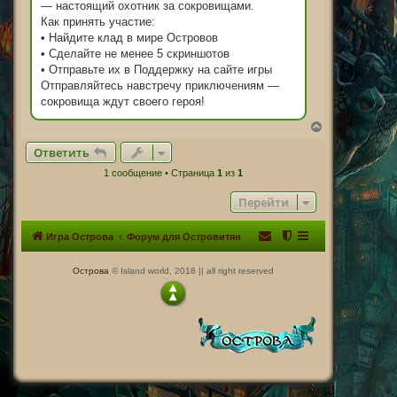
— настоящий охотник за сокровищами.
Как принять участие:
• Найдите клад в мире Островов
• Сделайте не менее 5 скриншотов
• Отправьте их в Поддержку на сайте игры
Отправляйтесь навстречу приключениям —
сокровища ждут своего героя!
В
е
Ответить
р
н
1 сообщение • Страница
1
из
1
у
т
Перейти
ь
с
я
Игра Острова
Форум для Островитян
к
н
а
Острова
© Island world, 2018 || all right reserved
ч
а
л
у