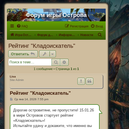
Форум игры Острова
FAQ
Регистрация
Вход
П
Игра Острова
Форум для Островитян
Информационный раздел
Новости
о
Рейтинг "Кладоискатель"
и
Ответить
с
Поиск
Расширенный поиск
к
1 сообщение • Страница
1
из
1
Lisa
Site Admin
Рейтинг "Кладоискатель"
С
Ср янв 14, 2026 7:55 pm
о
о
б
Дорогие островитяне, не пропустите! 15.01.26
щ
в мире Островов стартует рейтинг
е
н
«Кладоискатель»!
и
Испытайте удачу и докажите, что именно вы
е