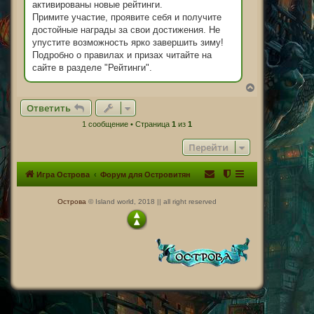
активированы новые рейтинги.
Примите участие, проявите себя и получите
достойные награды за свои достижения. Не
упустите возможность ярко завершить зиму!
Подробно о правилах и призах читайте на
сайте в разделе "Рейтинги".
В
е
Ответить
р
н
1 сообщение • Страница
1
из
1
у
т
Перейти
ь
с
я
Игра Острова
Форум для Островитян
к
н
а
Острова
© Island world, 2018 || all right reserved
ч
а
л
у