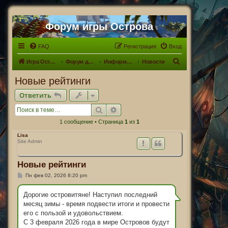
Форум игры Острова
FAQ
Регистрация
Вход
П
Игра Острова
Форум для Островитян
Информационный раздел
Новости
о
Новые рейтинги
и
Ответить
с
Поиск
Расширенный поиск
к
1 сообщение • Страница
1
из
1
Lisa
Site Admin
Новые рейтинги
С
Пн фев 02, 2026 8:20 pm
о
о
б
Дорогие островитяне! Наступил последний
щ
месяц зимы - время подвести итоги и провести
е
н
его с пользой и удовольствием.
и
С 3 февраля 2026 года в мире Островов будут
е