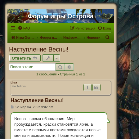
Форум игры Острова
FAQ
Регистрация
Вход
П
Игра Острова
Форум для Островитян
Информационный раздел
Новости
о
Наступление Весны!
и
Ответить
с
Поиск
Расширенный поиск
к
1 сообщение • Страница
1
из
1
Lisa
Site Admin
Наступление Весны!
С
Ср мар 04, 2026 9:02 pm
о
о
б
Весна - время обновления. Мир
щ
пробуждается, краски становятся ярче, а
е
н
вместе с первыми цветами рождаются новые
и
мечты и возможности. Новая коллекция и
е