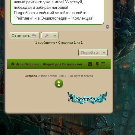
новые рейтинги уже в игре! Участвуй,
побеждай и забирай награды!
Подробности событий читайте на сайте -
"Рейтинги" и в Энциклопедии - "Коллекции"
В
е
Ответить
р
н
1 сообщение • Страница
1
из
1
у
т
Перейти
ь
с
я
Игра Острова
Форум для Островитян
к
н
а
Острова
© Island world, 2018 || all right reserved
ч
а
л
у