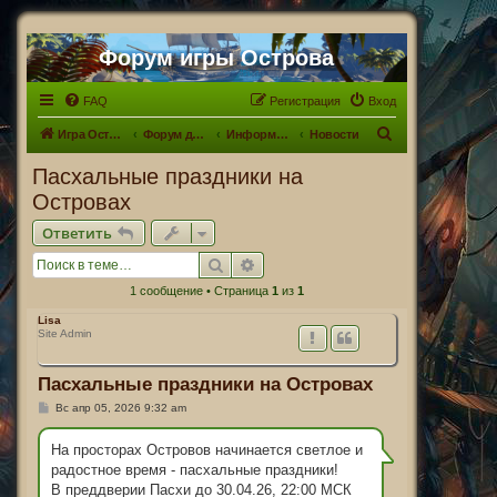
Форум игры Острова
FAQ
Регистрация
Вход
П
Игра Острова
Форум для Островитян
Информационный раздел
Новости
о
Пасхальные праздники на
и
Островах
с
Ответить
к
Поиск
Расширенный поиск
1 сообщение • Страница
1
из
1
Lisa
Site Admin
Пасхальные праздники на Островах
С
Вс апр 05, 2026 9:32 am
о
о
б
На просторах Островов начинается светлое и
щ
радостное время - пасхальные праздники!
е
н
В преддверии Пасхи до 30.04.26, 22:00 МСК