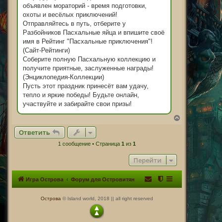
и
объявлен мораторий - время подготовки,
е
охоты и весёлых приключений!
Отправляйтесь в путь, отберите у
Разбойников Пасхальные яйца и впишите своё
имя в Рейтинг "Пасхальные приключения"!
(Сайт-Рейтинги)
Соберите полную Пасхальную коллекцию и
получите приятные, заслуженные награды!
(Энциклопедия-Коллекции)
Пусть этот праздник принесёт вам удачу,
тепло и яркие победы! Будьте онлайн,
участвуйте и забирайте свои призы!
В
е
Ответить
р
н
1 сообщение • Страница
1
из
1
у
т
Перейти
ь
с
я
Игра Острова
Форум для Островитян
к
н
а
Острова
© Island world, 2018 || all right reserved
ч
а
л
у