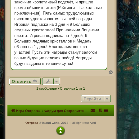
закончил кропотливый подсчёт, и пришло
время объявить итоги.(Рейтинги - Пасхальные
приключения). Пять самых трудолюбивых
пиратов удостаиваются высшей награды:
Игровая подписка на 3 дня и 9 Больших
ледяных кристаллов! При наличии Лицензии
пирата: Игровая подписка на 7 дней, 9
Больших ледяных кристаллов и Медаль
обзора на 1 день! Благодарим всех за
участие! Пусть эти награды станут залогом
ваших будущих великих побед! Награды
будут выданы в течение суток!
В
е
Ответить
р
н
1 сообщение • Страница
1
из
1
у
т
Перейти
ь
с
я
Игра Острова
Форум для Островитян
к
н
а
Острова
© Island world, 2018 || all right reserved
ч
а
л
у