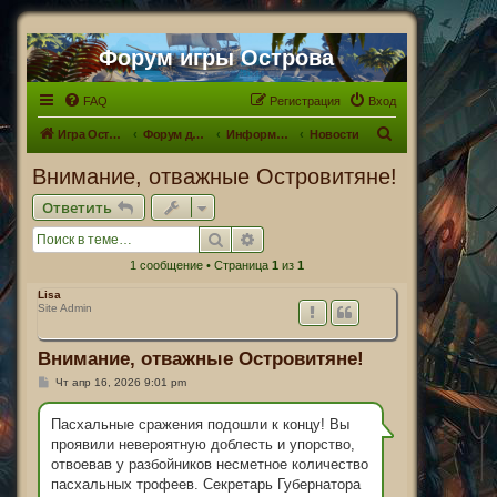
Форум игры Острова
FAQ
Регистрация
Вход
П
Игра Острова
Форум для Островитян
Информационный раздел
Новости
о
Внимание, отважные Островитяне!
и
Ответить
с
Поиск
Расширенный поиск
к
1 сообщение • Страница
1
из
1
Lisa
Site Admin
Внимание, отважные Островитяне!
С
Чт апр 16, 2026 9:01 pm
о
о
б
Пасхальные сражения подошли к концу! Вы
щ
проявили невероятную доблесть и упорство,
е
н
отвоевав у разбойников несметное количество
и
пасхальных трофеев. Секретарь Губернатора
е