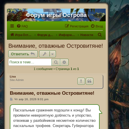
Форум игры Острова
FAQ
Регистрация
Вход
П
Игра Острова
Форум для Островитян
Информационный раздел
Новости
о
Внимание, отважные Островитяне!
и
Ответить
с
Поиск
Расширенный поиск
к
1 сообщение • Страница
1
из
1
Lisa
Site Admin
Внимание, отважные Островитяне!
С
Чт апр 16, 2026 9:01 pm
о
о
б
Пасхальные сражения подошли к концу! Вы
щ
проявили невероятную доблесть и упорство,
е
н
отвоевав у разбойников несметное количество
и
пасхальных трофеев. Секретарь Губернатора
е