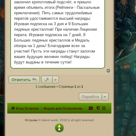
закончил кропотливый подсчёт, и пришло
время объявить итоги.(Рейтинги - Пасхальные
приключения). Пять самых трудолюбивых
пиратов удостаиваются высшей награды:
Игровая подписка на 3 дня и 9 Больших
ледяных кристаллов! При наличии Лицензии
пирата: Игровая подписка на 7 дней, 9
Больших ледяных кристаллов и Медаль
обзора на 1 день! Благодарим всех за
участие! Пусть эти награды станут залогом
ваших будущих великих побед! Награды
будут выданы в течение суток!
В
е
Ответить
р
н
1 сообщение • Страница
1
из
1
у
т
Перейти
ь
с
я
Игра Острова
Форум для Островитян
к
н
а
Острова
© Island world, 2018 || all right reserved
ч
а
л
у