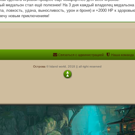
ный медальон стал ещё полезнее! На 3 дня каждый владелец медальона
а, ловкость, удача, выносливость, урон и броня) и +2000 HP к здоровью
тречу новым приключениям!
Связаться с администрацией
Наша команда
Острова
© Island world, 2018 || all right reserved