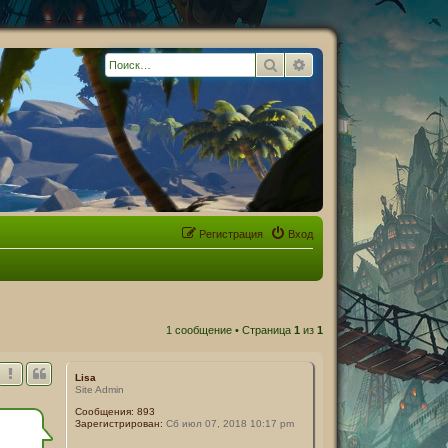
Поиск
Расширенный поиск
Регистрация
Вход
1 сообщение • Страница
1
из
1
Lisa
Site Admin
Сообщения:
893
Зарегистрирован:
Сб июл 07, 2018 10:17 pm