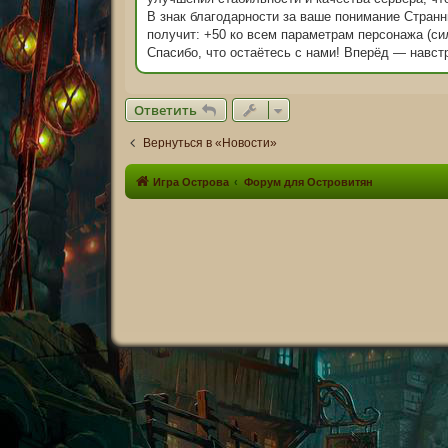
е
н
В знак благодарности за ваше понимание Стран
и
получит: +50 ко всем параметрам персонажа (сил
е
Спасибо, что остаётесь с нами! Вперёд — навс
Ответить
Вернуться в «Новости»
Игра Острова
Форум для Островитян