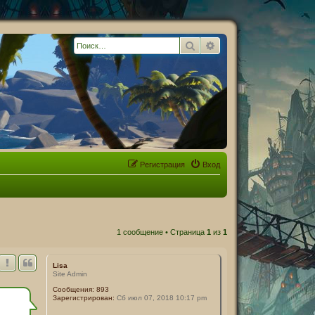
Поиск
Расширенный поиск
Регистрация
Вход
1 сообщение • Страница
1
из
1
Lisa
Site Admin
Сообщения:
893
Зарегистрирован:
Сб июл 07, 2018 10:17 pm
ь