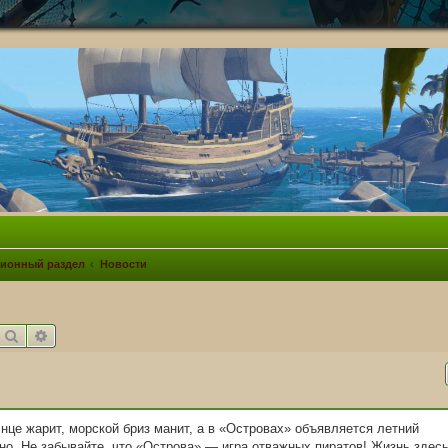
ионный раздел
Новости
Поиск
Расширенный поиск
це жарит, морской бриз манит, а в «Островах» объявляется летний
но. Не забывайте, что «Острова» — игра отважных пиратов! Жизнь здес