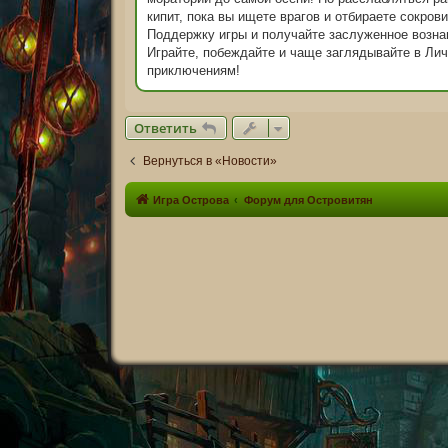
е
н
кипит, пока вы ищете врагов и отбираете сокро
и
Поддержку игры и получайте заслуженное возна
е
Играйте, побеждайте и чаще заглядывайте в Лич
приключениям!
Ответить
Вернуться в «Новости»
Игра Острова
Форум для Островитян