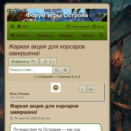
Форум игры Острова
FAQ
Регистрация
Вход
П
Игра Острова
Форум для Островитян
Информационный раздел
Новости
о
Жаркая акция для корсаров
и
завершена!
с
Ответить
к
Поиск
Расширенный поиск
1 сообщение • Страница
1
из
1
Pirat_Foruma
Site Admin
Жаркая акция для корсаров
завершена!
С
Пт июл 03, 2026 9:24 am
о
о
б
Путешествия по Островам — как под