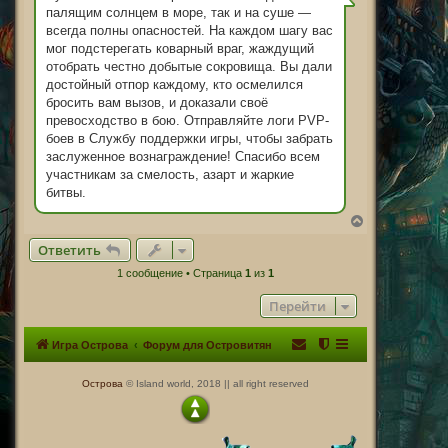
щ
палящим солнцем в море, так и на суше —
е
н
всегда полны опасностей. На каждом шагу вас
и
мог подстерегать коварный враг, жаждущий
е
отобрать честно добытые сокровища. Вы дали
достойный отпор каждому, кто осмелился
бросить вам вызов, и доказали своё
превосходство в бою. Отправляйте логи PVP-
боев в Службу поддержки игры, чтобы забрать
заслуженное вознаграждение! Спасибо всем
участникам за смелость, азарт и жаркие
битвы.
В
е
Ответить
р
н
1 сообщение • Страница
1
из
1
у
т
Перейти
ь
с
я
Игра Острова
Форум для Островитян
к
н
а
Острова
© Island world, 2018 || all right reserved
ч
а
л
у