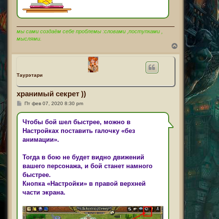
н
и
е
мы сами создаём себе проблемы :словами ,поступками ,
мыслями.
В
е
р
н
у
Таурэтари
т
ь
хранимый секрет ))
с
я
С
Пт фев 07, 2020 8:30 pm
к
о
н
о
а
б
Чтобы бой шел быстрее, можно в
щ
ч
Настройках поставить галочку «без
е
а
н
анимации».
л
и
у
е
Тогда в бою не будет видно движений
вашего персонажа, и бой станет намного
быстрее.
Кнопка «Настройки» в правой верхней
части экрана.