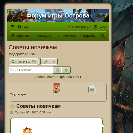
Форум игры Острова
FAQ
Регистрация
Вход
П
Игра Острова
Форум для Островитян
Знакомство с Островами. Что? Где? Когда?
Арройо
о
Советы новичкам
и
Модератор:
Lisa
с
Ответить
к
Поиск
Расширенный поиск
2 сообщения • Страница
1
из
1
Таурэтари
Советы новичкам
С
Ср фев 05, 2020 6:38 am
о
о
б
щ
е