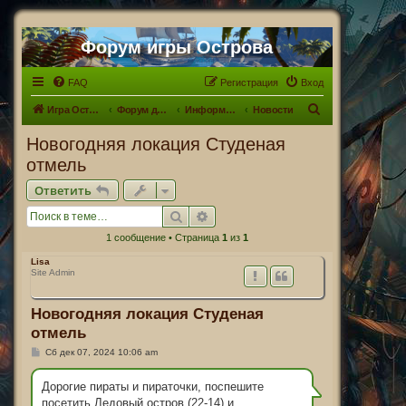
Форум игры Острова
FAQ
Регистрация
Вход
П
Игра Острова
Форум для Островитян
Информационный раздел
Новости
о
Новогодняя локация Студеная
и
отмель
с
Ответить
к
Поиск
Расширенный поиск
1 сообщение • Страница
1
из
1
Lisa
Site Admin
Новогодняя локация Студеная
отмель
С
Сб дек 07, 2024 10:06 am
о
о
б
Дорогие пираты и пираточки, поспешите
щ
посетить Ледовый остров (22-14) и
е