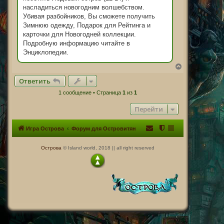
н
насладиться новогодним волшебством.
и
Убивая разбойников, Вы сможете получить
е
Зимнюю одежду, Подарок для Рейтинга и
карточки для Новогодней коллекции.
Подробную информацию читайте в
Энциклопедии.
В
е
Ответить
р
н
1 сообщение • Страница
1
из
1
у
т
Перейти
ь
с
я
Игра Острова
Форум для Островитян
к
н
а
Острова
© Island world, 2018 || all right reserved
ч
а
л
у